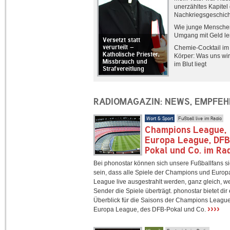
unerzähltes Kapitel
Nachkriegsgeschich
Wie junge Mensche
Umgang mit Geld le
Versetzt statt
verurteilt –
Chemie-Cocktail im
Katholische Priester,
Körper: Was uns wir
Missbrauch und
im Blut liegt
Strafvereitlung
RADIOMAGAZIN: NEWS, EMPFE
Wort & Sport
Fußball live im Radio
Champions League,
Europa League, DF
Pokal und Co. im Ra
Bei phonostar können sich unsere Fußballfans s
sein, dass alle Spiele der Champions und Europ
League live ausgestrahlt werden, ganz gleich, w
Sender die Spiele überträgt. phonostar bietet dir
Überblick für die Saisons der Champions League
››››
Europa League, des DFB-Pokal und Co.