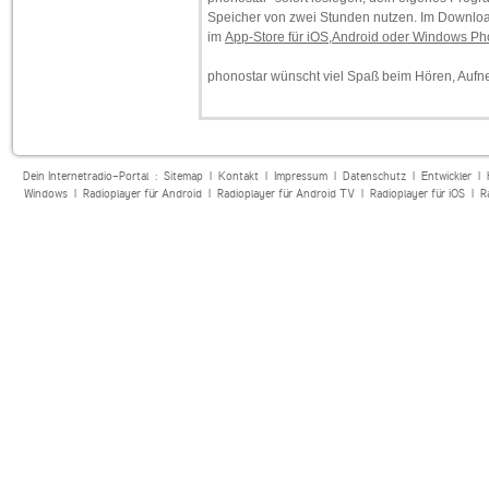
Speicher von zwei Stunden nutzen. Im Downloa
im
App-Store für iOS,Android oder Windows P
phonostar wünscht viel Spaß beim Hören, Auf
Dein Internetradio-Portal :
Sitemap
|
Kontakt
|
Impressum
|
Datenschutz
|
Entwickler
|
Windows
|
Radioplayer für Android
|
Radioplayer für Android TV
|
Radioplayer für iOS
|
R