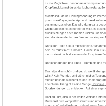
dir die Möglichkeit, besonders unkompliziert un
Knopfdruck kannst du es dank phonostar auße
Möchtest du deine Lieblingssendung im Interne
phonostar-Player, in der App und direkt auf un
zusammenzustellen. Das wird dann ganz beque
Onlineradios einfach nur hören willst, ist das 
Musikrichtungen oder Themen klicken und find
sind die vielen deutschen Sender nur ein paar 
Dank der
Radio-Cloud
muss für eine Aufnahme 
sein, du musst nicht einmal zu Hause sein. Di
der du sie einfach streamen oder für spätere Z
Radiosendungen und Tipps – Hörspiele und m
Das ist ja alles schön und gut, du weißt aber ga
willst? Kein Wunder, schließlich gibt es Taus
studiert deshalb wöchentlich das Radioprogramm
erleichtern: Hier gibt es eine Menge
Hörspiele,
Sportsendungen
zu entdecken. Auf einer eigene
Hast du Lust, dich in der weiten Welt des Inte
Du kannst dich komplett kostenlos und unverbi
phonostar“ sofort loslegen, dein eigenes Pro