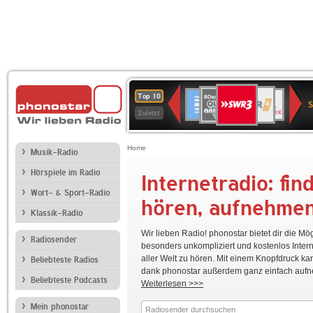
SWR3
80er
WDR
Deutschlandfunk
NDR
BR-
SWR
Top 10
90er
4
2
KLASSIK
Kultur
Zuletzt
OLDIE
ANTENNE
Home
Musik-Radio
Hörspiele im Radio
Internetradio: fin
WDR
Ö1
hr2-
Deutschlandfunk
80er
5
kultur
90er
Wort- & Sport-Radio
hören, aufnehme
OLDIE
Klassik-Radio
ANTENNE
Wir lieben Radio! phonostar bietet dir die Mög
Radiosender
NDR
RADIO
Bayern
WDR
BR-
besonders unkompliziert und kostenlos Inter
1
BOB!
2
4
KLASSIK
aller Welt zu hören. Mit einem Knopfdruck ka
Beliebteste Radios
Niedersachsen
dank phonostar außerdem ganz einfach auf
Beliebteste Podcasts
Weiterlesen >>>
Mein phonostar