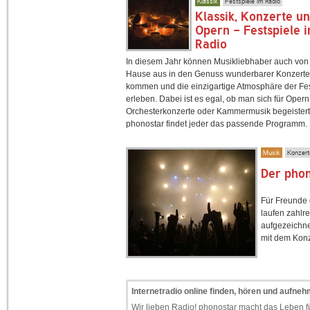
Klassik
Festspiele im Radio
Klassik, Konzerte u
Opern - Festspiele 
Radio
In diesem Jahr können Musikliebhaber auch von
Hause aus in den Genuss wunderbarer Konzerte
kommen und die einzigartige Atmosphäre der Fes
erleben. Dabei ist es egal, ob man sich für Opern
Orchesterkonzerte oder Kammermusik begeistert 
phonostar findet jeder das passende Programm.
Musik
Konzerte
Der phon
Für Freunde 
laufen zahlr
aufgezeichne
mit dem Konz
Internetradio online finden, hören und aufne
Wir lieben Radio! phonostar macht das Leben fü