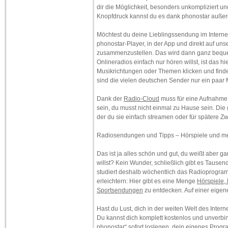
dir die Möglichkeit, besonders unkompliziert un
Knopfdruck kannst du es dank phonostar auße
Möchtest du deine Lieblingssendung im Interne
phonostar-Player, in der App und direkt auf un
zusammenzustellen. Das wird dann ganz beque
Onlineradios einfach nur hören willst, ist das 
Musikrichtungen oder Themen klicken und find
sind die vielen deutschen Sender nur ein paar 
Dank der
Radio-Cloud
muss für eine Aufnahme 
sein, du musst nicht einmal zu Hause sein. Di
der du sie einfach streamen oder für spätere Z
Radiosendungen und Tipps – Hörspiele und m
Das ist ja alles schön und gut, du weißt aber ga
willst? Kein Wunder, schließlich gibt es Taus
studiert deshalb wöchentlich das Radioprogramm
erleichtern: Hier gibt es eine Menge
Hörspiele,
Sportsendungen
zu entdecken. Auf einer eigene
Hast du Lust, dich in der weiten Welt des Inte
Du kannst dich komplett kostenlos und unverbi
phonostar“ sofort loslegen, dein eigenes Pro