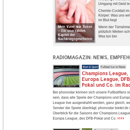
Umgang mit Geld le
Chemie-Cocktail im
Körper: Was uns wir
im Blut liegt
Mein Vater war Russe
Wenn der Türrahm
- Ein unerzähltes
plötzlich Wellen sch
Kapitel der
Was tun bei
Nachkriegsgeschichte
Makuladegeneratio
RADIOMAGAZIN: NEWS, EMPFE
Wort & Sport
Fußball live im Radio
Champions League,
Europa League, DF
Pokal und Co. im Ra
Bei phonostar können sich unsere Fußballfans s
sein, dass alle Spiele der Champions und Europ
League live ausgestrahlt werden, ganz gleich, w
Sender die Spiele überträgt. phonostar bietet dir
Überblick für die Saisons der Champions League
››››
Europa League, des DFB-Pokal und Co.