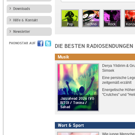
Downloads
Hilfe & Kontakt
Newsletter
PHONOSTAR AUF
DIE BESTEN RADIOSENDUNGEN
Musik
Derya Yildirim & Gr
Simsek
Eine persische Leg
zeitgemäß erzählt
Energetische Höhen
"Crutches" und "Hel
Jazzahead 2026 (VI):
BITOI / Tonina /
Sahad
Wort & Sport
Wie junge Mensche