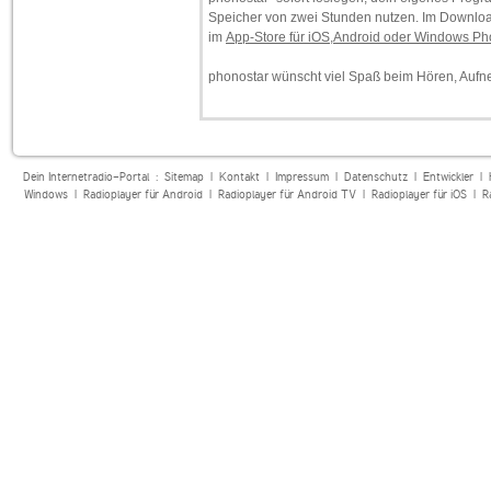
Speicher von zwei Stunden nutzen. Im Downloa
im
App-Store für iOS,Android oder Windows P
phonostar wünscht viel Spaß beim Hören, Auf
Dein Internetradio-Portal :
Sitemap
|
Kontakt
|
Impressum
|
Datenschutz
|
Entwickler
|
Windows
|
Radioplayer für Android
|
Radioplayer für Android TV
|
Radioplayer für iOS
|
R