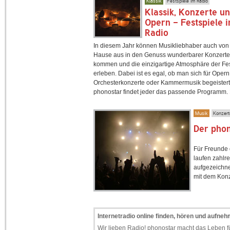
Klassik
Festspiele im Radio
Klassik, Konzerte u
Opern - Festspiele 
Radio
In diesem Jahr können Musikliebhaber auch von
Hause aus in den Genuss wunderbarer Konzerte
kommen und die einzigartige Atmosphäre der Fes
erleben. Dabei ist es egal, ob man sich für Opern
Orchesterkonzerte oder Kammermusik begeistert 
phonostar findet jeder das passende Programm.
Musik
Konzerte
Der phon
Für Freunde 
laufen zahlr
aufgezeichne
mit dem Konz
Internetradio online finden, hören und aufne
Wir lieben Radio! phonostar macht das Leben fü