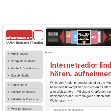
80er
Deutschlandfunk
SWR3
NDR
WDR
SWR
Top 10
8
90er
2
4
Kultur
Zuletzt
OLDIE
ANTENNE
Home
Musik-Radio
Hörspiele im Radio
Internetradio: fin
WDR
Ö1
hr2-
Deutschlandfunk
80er
5
kultur
90er
Wort- & Sport-Radio
hören, aufnehme
OLDIE
Klassik-Radio
ANTENNE
Wir lieben Radio! phonostar bietet dir die Mög
Radiosender
NDR
RADIO
Bayern
WDR
BR-
besonders unkompliziert und kostenlos Inter
1
BOB!
2
4
KLASSIK
aller Welt zu hören. Mit einem Knopfdruck ka
Beliebteste Radios
Niedersachsen
dank phonostar außerdem ganz einfach auf
Beliebteste Podcasts
Weiterlesen >>>
Mein phonostar