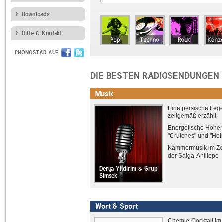
Downloads
Hilfe & Kontakt
PHONOSTAR AUF
DIE BESTEN RADIOSENDUNGEN
Musik
Eine persische Leg
zeitgemäß erzählt
Energetische Höhen
"Crutches" und "Hel
Kammermusik im Ze
der Saiga-Antilope
Derya Yildirim & Grup
Simsek
Wort & Sport
Chemie-Cocktail im