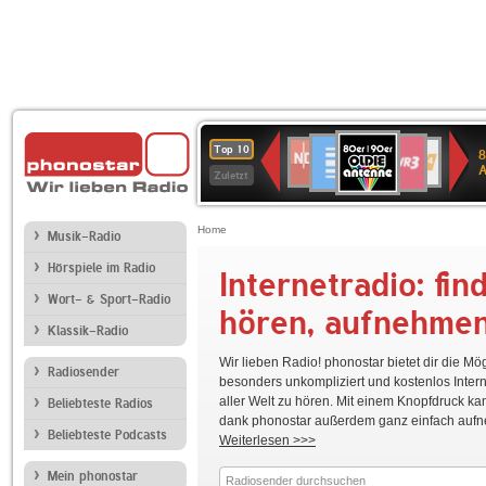
80er
Deutschlandfunk
SWR3
NDR
WDR
SWR
Top 10
8
90er
2
4
Kultur
Zuletzt
OLDIE
ANTENNE
Home
Musik-Radio
Hörspiele im Radio
Internetradio: fin
WDR
Ö1
hr2-
Deutschlandfunk
80er
5
kultur
90er
Wort- & Sport-Radio
hören, aufnehme
OLDIE
Klassik-Radio
ANTENNE
Wir lieben Radio! phonostar bietet dir die Mög
Radiosender
NDR
RADIO
Bayern
WDR
BR-
besonders unkompliziert und kostenlos Inter
1
BOB!
2
4
KLASSIK
aller Welt zu hören. Mit einem Knopfdruck ka
Beliebteste Radios
Niedersachsen
dank phonostar außerdem ganz einfach auf
Beliebteste Podcasts
Weiterlesen >>>
Mein phonostar