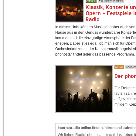
Klassik
Festspiele im Radio
Klassik, Konzerte u
Opern - Festspiele 
Radio
In diesem Jahr können Musikliebhaber auch von
Hause aus in den Genuss wunderbarer Konzerte
kommen und die einzigartige Atmosphäre der Fes
erleben. Dabei ist es egal, ob man sich für Opern
Orchesterkonzerte oder Kammermusik begeistert 
phonostar findet jeder das passende Programm.
Musik
Konzerte
Der phon
Für Freunde 
laufen zahlr
aufgezeichne
mit dem Konz
Internetradio online finden, hören und aufne
Wir lieben Radio! phonostar macht das Leben fü