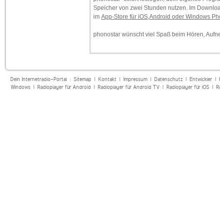
Speicher von zwei Stunden nutzen. Im Downloa
im
App-Store für iOS,Android oder Windows P
phonostar wünscht viel Spaß beim Hören, Auf
Dein Internetradio-Portal :
Sitemap
|
Kontakt
|
Impressum
|
Datenschutz
|
Entwickler
|
Windows
|
Radioplayer für Android
|
Radioplayer für Android TV
|
Radioplayer für iOS
|
R