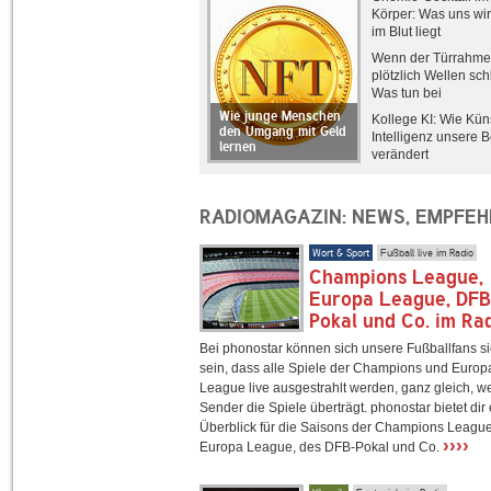
Körper: Was uns wir
im Blut liegt
Wenn der Türrahm
plötzlich Wellen sch
Was tun bei
Makuladegeneratio
Wie junge Menschen
Kollege KI: Wie Kün
den Umgang mit Geld
Intelligenz unsere B
lernen
verändert
RADIOMAGAZIN: NEWS, EMPFE
Wort & Sport
Fußball live im Radio
Champions League,
Europa League, DF
Pokal und Co. im Ra
Bei phonostar können sich unsere Fußballfans s
sein, dass alle Spiele der Champions und Europ
League live ausgestrahlt werden, ganz gleich, w
Sender die Spiele überträgt. phonostar bietet dir
Überblick für die Saisons der Champions League
››››
Europa League, des DFB-Pokal und Co.