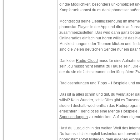
dir die Möglichkeit, besonders unkompliziert un
Knopfdruck kannst du es dank phonostar auße
Möchtest du deine Lieblingssendung im Interne
phonostar-Player, in der App und direkt auf un
zusammenzustellen. Das wird dann ganz beque
Onlineradios einfach nur hören willst, ist das 
Musikrichtungen oder Themen klicken und find
sind die vielen deutschen Sender nur ein paar 
Dank der
Radio-Cloud
muss für eine Aufnahme 
sein, du musst nicht einmal zu Hause sein. Di
der du sie einfach streamen oder für spätere Z
Radiosendungen und Tipps – Hörspiele und m
Das ist ja alles schön und gut, du weißt aber ga
willst? Kein Wunder, schließlich gibt es Taus
studiert deshalb wöchentlich das Radioprogramm
erleichtern: Hier gibt es eine Menge
Hörspiele,
Sportsendungen
zu entdecken. Auf einer eigene
Hast du Lust, dich in der weiten Welt des Inte
Du kannst dich komplett kostenlos und unverbi
phonostar“ sofort loslegen, dein eigenes Pro