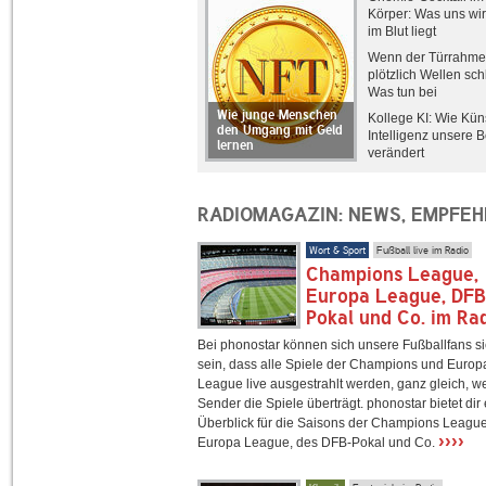
Körper: Was uns wir
im Blut liegt
Wenn der Türrahm
plötzlich Wellen sch
Was tun bei
Makuladegeneratio
Wie junge Menschen
Kollege KI: Wie Kün
den Umgang mit Geld
Intelligenz unsere B
lernen
verändert
RADIOMAGAZIN: NEWS, EMPFE
Wort & Sport
Fußball live im Radio
Champions League,
Europa League, DF
Pokal und Co. im Ra
Bei phonostar können sich unsere Fußballfans s
sein, dass alle Spiele der Champions und Europ
League live ausgestrahlt werden, ganz gleich, w
Sender die Spiele überträgt. phonostar bietet dir
Überblick für die Saisons der Champions League
››››
Europa League, des DFB-Pokal und Co.