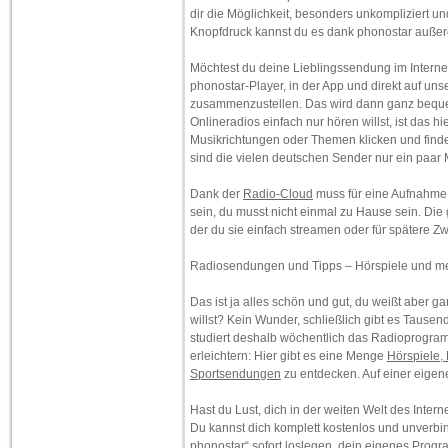
dir die Möglichkeit, besonders unkompliziert un
Knopfdruck kannst du es dank phonostar auße
Möchtest du deine Lieblingssendung im Interne
phonostar-Player, in der App und direkt auf un
zusammenzustellen. Das wird dann ganz beque
Onlineradios einfach nur hören willst, ist das 
Musikrichtungen oder Themen klicken und find
sind die vielen deutschen Sender nur ein paar 
Dank der
Radio-Cloud
muss für eine Aufnahme 
sein, du musst nicht einmal zu Hause sein. Di
der du sie einfach streamen oder für spätere Z
Radiosendungen und Tipps – Hörspiele und m
Das ist ja alles schön und gut, du weißt aber ga
willst? Kein Wunder, schließlich gibt es Taus
studiert deshalb wöchentlich das Radioprogramm
erleichtern: Hier gibt es eine Menge
Hörspiele,
Sportsendungen
zu entdecken. Auf einer eigene
Hast du Lust, dich in der weiten Welt des Inte
Du kannst dich komplett kostenlos und unverbi
phonostar“ sofort loslegen, dein eigenes Pro