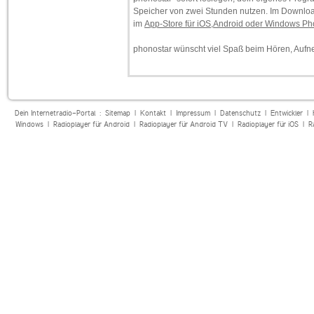
Speicher von zwei Stunden nutzen. Im Downloa
im
App-Store für iOS,Android oder Windows P
phonostar wünscht viel Spaß beim Hören, Auf
Dein Internetradio-Portal :
Sitemap
|
Kontakt
|
Impressum
|
Datenschutz
|
Entwickler
|
Windows
|
Radioplayer für Android
|
Radioplayer für Android TV
|
Radioplayer für iOS
|
R