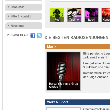
Downloads
Hilfe & Kontakt
Newsletter
PHONOSTAR AUF
DIE BESTEN RADIOSENDUNGEN
Musik
Eine persische Leg
zeitgemäß erzählt
Energetische Höhen
"Crutches" und "Hel
Kammermusik im Ze
der Saiga-Antilope
Derya Yildirim & Grup
Simsek
Wort & Sport
Chemie-Cocktail im