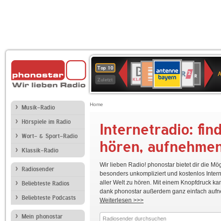
ANTENNE
Deutschlandfunk
WDR
BR-
Deutschlandfunk
80er
SWR3
WDR
NDR
SWR
Top 10
BAYERN
Kultur
2
KLASSIK
90er
4
2
Kultur
Zuletzt
OLDIE
ANTENNE
Home
Musik-Radio
Hörspiele im Radio
Internetradio: fin
WDR
Ö1
hr2-
Deutschlandfunk
80er
5
kultur
90er
Wort- & Sport-Radio
hören, aufnehme
OLDIE
Klassik-Radio
ANTENN
Wir lieben Radio! phonostar bietet dir die Mög
Radiosender
NDR
RADIO
Bayern
WDR
BR-
besonders unkompliziert und kostenlos Inter
1
BOB!
2
4
KLASSIK
aller Welt zu hören. Mit einem Knopfdruck ka
Beliebteste Radios
Niedersachsen
dank phonostar außerdem ganz einfach auf
Beliebteste Podcasts
Weiterlesen >>>
Mein phonostar