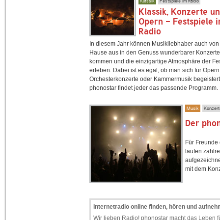
Klassik
Festspiele im Radio
Klassik, Konzerte u
Opern - Festspiele 
Radio
In diesem Jahr können Musikliebhaber auch von
Hause aus in den Genuss wunderbarer Konzerte
kommen und die einzigartige Atmosphäre der Fes
erleben. Dabei ist es egal, ob man sich für Opern
Orchesterkonzerte oder Kammermusik begeistert 
phonostar findet jeder das passende Programm.
Musik
Konzerte
Der phon
Für Freunde 
laufen zahlr
aufgezeichne
mit dem Konz
Internetradio online finden, hören und aufne
Wir lieben Radio! phonostar macht das Leben fü