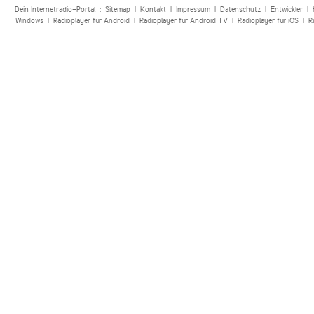
Dein Internetradio-Portal :
Sitemap
|
Kontakt
|
Impressum
|
Datenschutz
|
Entwickler
|
Windows
|
Radioplayer für Android
|
Radioplayer für Android TV
|
Radioplayer für iOS
|
R