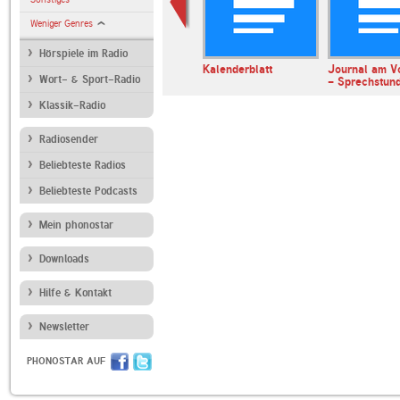
Weniger Genres
Hörspiele im Radio
erl
ARD Radiofestival:
Kalenderblatt
Journal am V
Wort- & Sport-Radio
Jazz
- Sprechstun
Klassik-Radio
Radiosender
Beliebteste Radios
Beliebteste Podcasts
Mein phonostar
Downloads
Hilfe & Kontakt
Newsletter
PHONOSTAR AUF