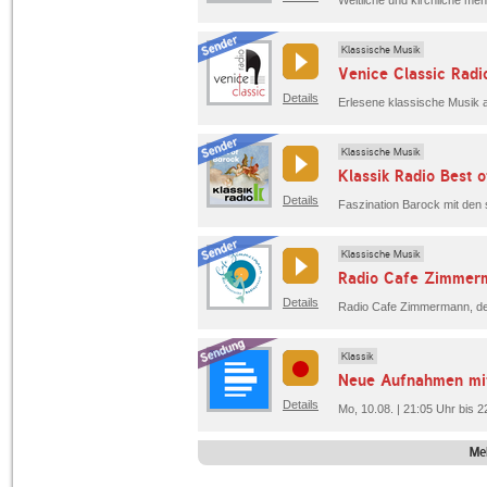
Klassische Musik
Venice Classic Radi
Details
Klassische Musik
Klassik Radio Best 
Details
Klassische Musik
Radio Cafe Zimmer
Details
Radio Cafe Zimmermann, de
Klassik
Details
Mo, 10.08. | 21:05 Uhr bis 
Me