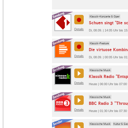
Klassik-Konzerte & Oper
Details
Di, 08.09. | 14:05 Uhr bis 1
Klassik-Feature
Die virtuose Kombin
Details
Di, 08.09. | 00:05 Uhr bis 0
Klassische Musik
Klassik Radio "Ents
Details
Heute | 06:00 Uhr bis 07:00 
Klassische Musik
BBC Radio 3 "Throug
Details
Heute | 01:30 Uhr bis 07:30
Klassische Musik
Kultur & Ges