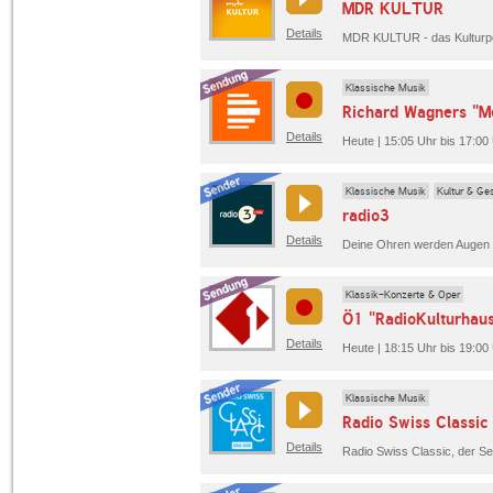
MDR KULTUR
Details
MDR KULTUR - das Kulturpor
Klassische Musik
Richard Wagners "Me
Details
Heute | 15:05 Uhr bis 17:00
Klassische Musik
Kultur & Ges
radio3
Details
Klassik-Konzerte & Oper
Ö1 "RadioKulturhau
Details
Heute | 18:15 Uhr bis 19:00
Klassische Musik
Radio Swiss Classic
Details