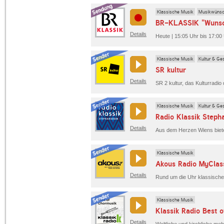
Klassische Musik
Musikwüns
BR-KLASSIK "Wunsc
Details
Heute | 15:05 Uhr bis 17:0
Klassische Musik
Kultur & Ges
SR kultur
Details
Klassische Musik
Kultur & Ges
Radio Klassik Step
Details
Klassische Musik
Akous Radio MyClas
Details
Rund um die Uhr klassische
Klassische Musik
Klassik Radio Best 
Details
Weltliche und kirchliche me