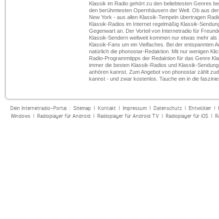
Klassik im Radio gehört zu den beliebtesten Genres bei
den berühmtesten Opernhäusern der Welt. Ob aus der Ro
New York - aus allen Klassik-Tempeln übertragen Radio
Klassik-Radios im Internet regelmäßig Klassik-Sendun
Gegenwart an. Der Vorteil von Internetradio für Freund
Klassik-Sendern weltweit kommen nur etwas mehr als 
Klassik-Fans um ein Vielfaches. Bei der entspannten A
natürlich die phonostar-Redaktion. Mit nur wenigen Klic
Radio-Programmtipps der Redaktion für das Genre Klas
immer die besten Klassik-Radios und Klassik-Sendungen 
anhören kannst. Zum Angebot von phonostar zählt zud
kannst - und zwar kostenlos. Tauche ein in die faszini
Dein Internetradio-Portal :
Sitemap
|
Kontakt
|
Impressum
|
Datenschutz
|
Entwickler
|
Windows
|
Radioplayer für Android
|
Radioplayer für Android TV
|
Radioplayer für iOS
|
R