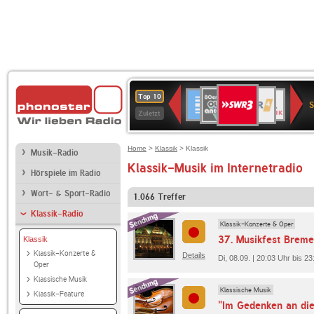
SWR3
80er
WDR
Deutschlandfunk
NDR
BR-
SWR
Top 10
90er
4
2
KLASSIK
Kultur
Zuletzt
OLDIE
ANTENNE
Home
>
Klassik
> Klassik
Musik-Radio
Klassik-Musik im Internetradio
Hörspiele im Radio
Wort- & Sport-Radio
1.066
Treffer
Klassik-Radio
Klassik-Konzerte & Oper
37. Musikfest Brem
Klassik
Klassik-Konzerte &
Details
Di, 08.09. | 20:03 Uhr bis 
Oper
Klassische Musik
Klassische Musik
Klassik-Feature