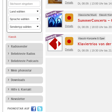
Details
Di, 08.09. | 13:00 Uhr bis 14
Klassische Musik
Klassik-Kon
Details
Di, 08.09. | 18:03 Uhr bis 
Klassik
Klassik-Konzerte & Oper
Radiosender
Details
Di, 08.09. | 19:30 Uhr bis 2
Beliebteste Radios
Beliebteste Podcasts
Mein phonostar
Downloads
Hilfe & Kontakt
Newsletter
PHONOSTAR AUF