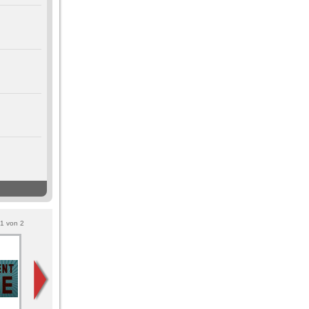
1
von
2