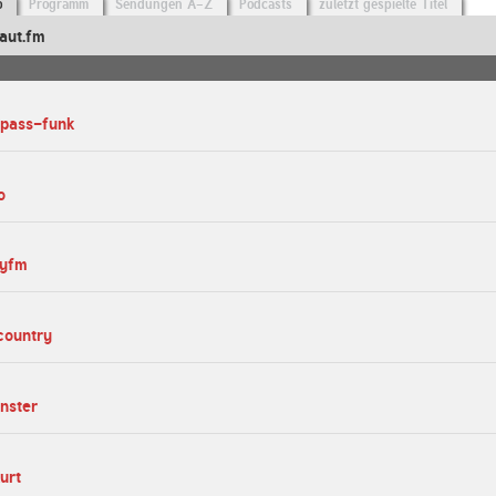
o
Programm
Sendungen A-Z
Podcasts
zuletzt gespielte Titel
aut.fm
spass-funk
o
lyfm
country
nster
urt