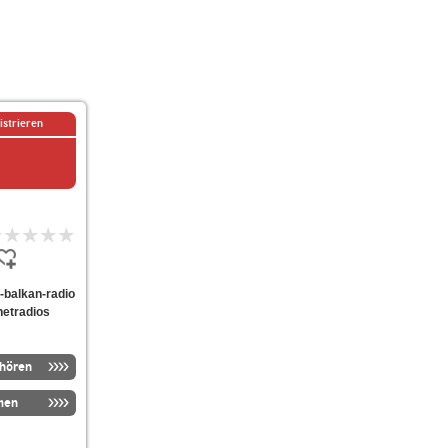
istrieren
h-balkan-radio
netradios
nhören
men