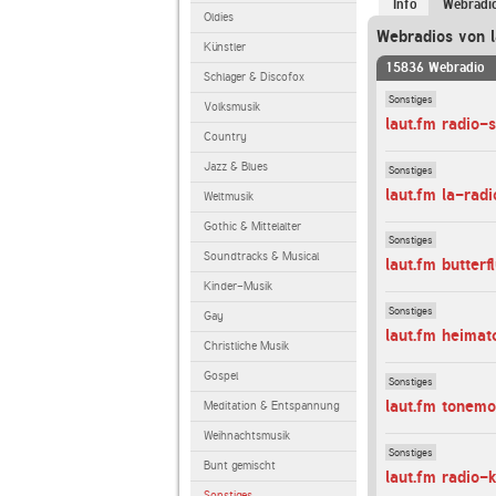
Info
Webradi
Oldies
Webradios von l
Künstler
15836 Webradio
Schlager & Discofox
Sonstiges
Volksmusik
laut.fm radio-
Country
Jazz & Blues
Sonstiges
laut.fm la-radi
Weltmusik
Gothic & Mittelalter
Sonstiges
Soundtracks & Musical
laut.fm butterf
Kinder-Musik
Sonstiges
Gay
laut.fm heimat
Christliche Musik
Gospel
Sonstiges
laut.fm tonemo
Meditation & Entspannung
Weihnachtsmusik
Sonstiges
Bunt gemischt
laut.fm radio-k
Sonstiges