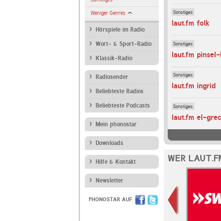
Sonstiges
Weniger Genres
laut.fm folk
Hörspiele im Radio
Sonstiges
Wort- & Sport-Radio
laut.fm pinsel-
Klassik-Radio
Sonstiges
Radiosender
laut.fm ingrid
Beliebteste Radios
Beliebteste Podcasts
Sonstiges
laut.fm el-gre
Mein phonostar
Downloads
WER LAUT.F
Hilfe & Kontakt
Newsletter
PHONOSTAR AUF