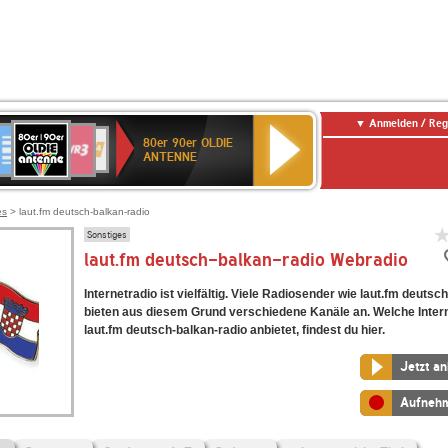
Anmelden / Reg
80er
eutschlandfunk
SWR3
WDR
SWR
80er 90er OLDIE
90er
4
Kultur
ANTENNE
OLDIE
ANTENNE
es
> laut.fm deutsch-balkan-radio
Sonstiges
laut.fm deutsch-balkan-radio Webradio
Internetradio ist vielfältig. Viele Radiosender wie laut.fm deutsc
bieten aus diesem Grund verschiedene Kanäle an. Welche Inter
laut.fm deutsch-balkan-radio anbietet, findest du hier.
Jetzt a
Aufneh