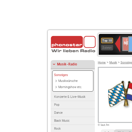
D
NDR
Top 10
2
Zuletzt
Home
>
Musik
>
Sonstig
Musik-Radio
Sonstiges
Musikwünsche
Morningshow etc.
Konzerte & Live-Musik
Pop
Dance
Black Music
© laut.fm
Rock