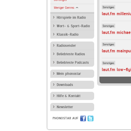
Sonstiges
Weniger Genres
laut.fm millen
Hörspiele im Radio
Sonstiges
Wort- & Sport-Radio
laut.fm micha
Klassik-Radio
Sonstiges
Radiosender
laut.fm mainpu
Beliebteste Radios
Beliebteste Podcasts
Sonstiges
laut.fm low-fl
Mein phonostar
Downloads
Hilfe & Kontakt
Newsletter
PHONOSTAR AUF