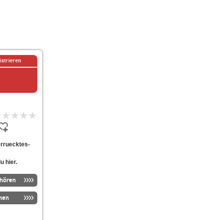
istrieren
verruecktes-
u hier.
nhören
men