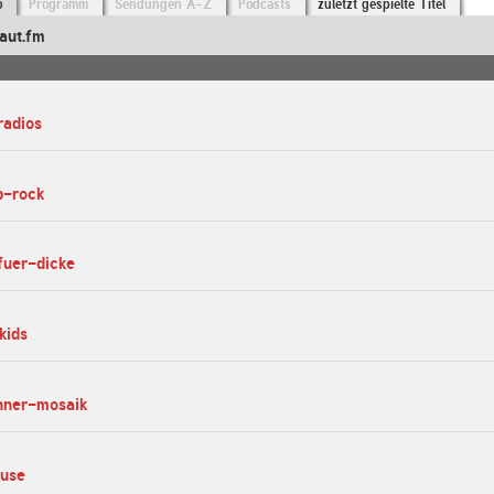
o
Programm
Sendungen A-Z
Podcasts
zuletzt gespielte Titel
aut.fm
radios
p-rock
fuer-dicke
kids
hner-mosaik
ouse