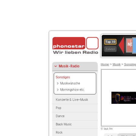
D
NDR
Top 10
2
Zuletzt
Home
>
Musik
>
Sonstig
Musik-Radio
Sonstiges
Musikwünsche
Morningshow etc.
Konzerte & Live-Musik
Pop
Dance
Black Music
© laut.fm
Rock