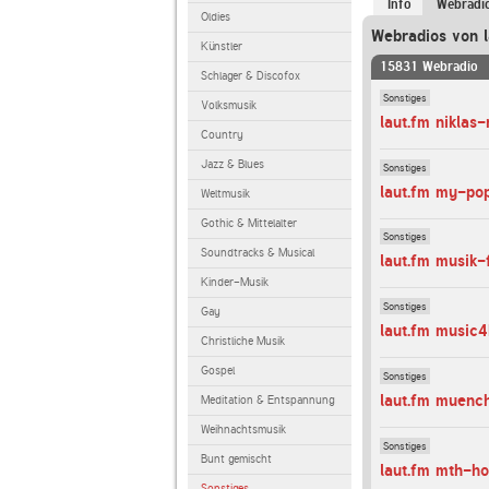
Info
Webradi
Oldies
Webradios von l
Künstler
15831 Webradio
Schlager & Discofox
Sonstiges
Volksmusik
laut.fm niklas-
Country
Jazz & Blues
Sonstiges
laut.fm my-po
Weltmusik
Gothic & Mittelalter
Sonstiges
Soundtracks & Musical
laut.fm musik-
Kinder-Musik
Sonstiges
Gay
laut.fm music4
Christliche Musik
Gospel
Sonstiges
laut.fm muenc
Meditation & Entspannung
Weihnachtsmusik
Sonstiges
Bunt gemischt
laut.fm mth-h
Sonstiges