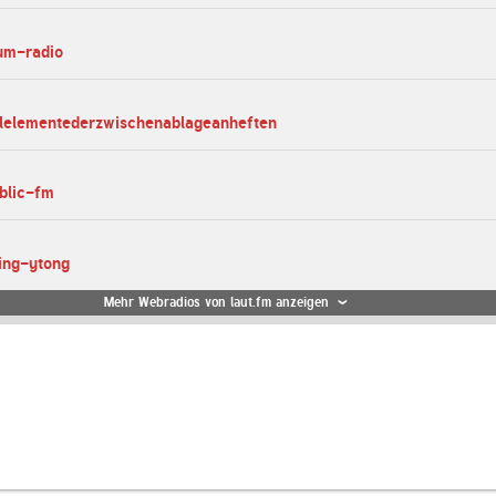
ium-radio
elelementederzwischenablageanheften
blic-fm
ying-ytong
Mehr Webradios von laut.fm anzeigen