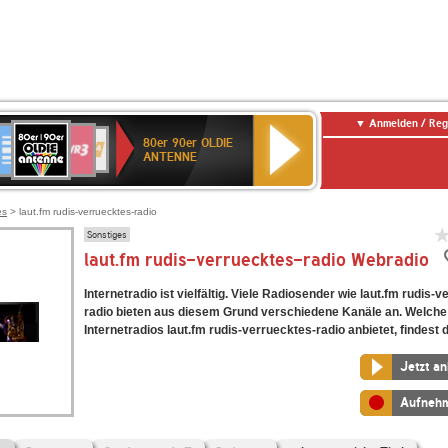
Anmelden / Reg
80er
eutschlandfunk
SWR3
WDR
SWR
80er 90er OLDIE
90er
4
Kultur
ANTENNE
OLDIE
ANTENNE
es
> laut.fm rudis-verruecktes-radio
Sonstiges
laut.fm rudis-verruecktes-radio Webradio
Internetradio ist vielfältig. Viele Radiosender wie laut.fm rudis-
radio bieten aus diesem Grund verschiedene Kanäle an. Welche
Internetradios laut.fm rudis-verruecktes-radio anbietet, findest d
Jetzt a
Aufneh