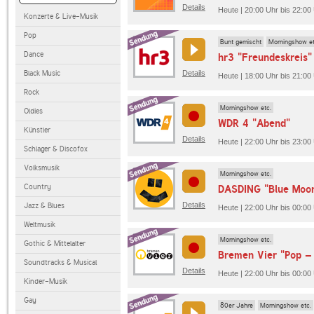
Details
Heute | 20:00 Uhr bis 22:00
Konzerte & Live-Musik
Pop
Bunt gemischt
Morningshow et
Dance
hr3 "Freundeskreis"
Black Music
Details
Heute | 18:00 Uhr bis 21:00 
Rock
Morningshow etc.
Oldies
WDR 4 "Abend"
Künstler
Details
Heute | 22:00 Uhr bis 23:0
Schlager & Discofox
Volksmusik
Morningshow etc.
Country
DASDING "Blue Moo
Details
Jazz & Blues
Heute | 22:00 Uhr bis 00:0
Weltmusik
Morningshow etc.
Gothic & Mittelalter
Bremen Vier "Pop –
Soundtracks & Musical
Details
Heute | 22:00 Uhr bis 00:00
Kinder-Musik
Gay
80er Jahre
Morningshow etc.