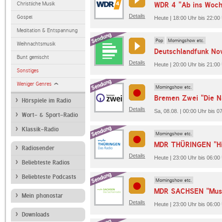
Christliche Musik
WDR 4 "Ab ins Woch
Details
Gospel
Heute | 18:00 Uhr bis 22:0
Meditation & Entspannung
Pop
Morningshow etc.
Weihnachtsmusik
Deutschlandfunk No
Bunt gemischt
Details
Heute | 20:00 Uhr bis 21:00
Sonstiges
Weniger Genres
Morningshow etc.
Bremen Zwei "Die N
Hörspiele im Radio
Details
Sa, 08.08. | 00:00 Uhr bis 
Wort- & Sport-Radio
Klassik-Radio
Morningshow etc.
MDR THÜRINGEN "Hi
Radiosender
Details
Heute | 23:00 Uhr bis 06:
Beliebteste Radios
Beliebteste Podcasts
Morningshow etc.
MDR SACHSEN "Musi
Mein phonostar
Details
Heute | 23:00 Uhr bis 06:
Downloads