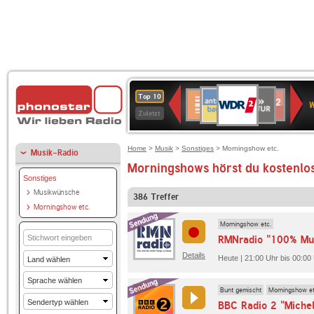
WDR
ANTENNE
SWR
Deutschlandfunk
Deutschlandfunk
80er
SWR3
WDR
BR-
NDR
Top 10
2
W
BAYERN
Kultur
Kultur
90er
4
KLASSIK
2
Zuletzt
OLDIE
ANTENNE
Home
>
Musik
>
Sonstiges
> Morningshow etc.
Musik-Radio
Morningshows hörst du kostenlos
Sonstiges
Musikwünsche
386
Treffer
Morningshow etc.
Morningshow etc.
RMNradio "100% Mu
Details
Heute | 21:00 Uhr bis 00:00
Bunt gemischt
Morningshow et
BBC Radio 2 "Michel