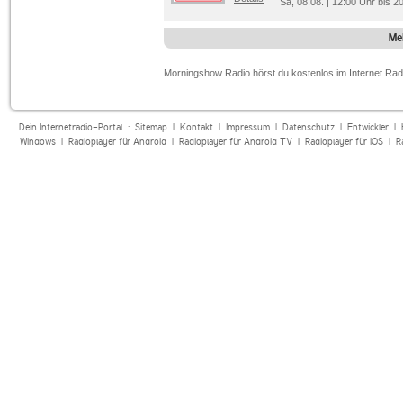
Sa, 08.08. | 12:00 Uhr bis 
Me
Morningshow Radio hörst du kostenlos im Internet Radi
Dein Internetradio-Portal :
Sitemap
|
Kontakt
|
Impressum
|
Datenschutz
|
Entwickler
|
Windows
|
Radioplayer für Android
|
Radioplayer für Android TV
|
Radioplayer für iOS
|
R