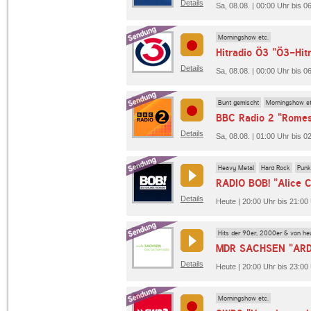
Details
Sa, 08.08. | 00:00 Uhr bis 0
Morningshow etc.
Hitradio Ö3 "Ö3-Hit
Details
Sa, 08.08. | 00:00 Uhr bis 0
Bunt gemischt
Morningshow et
BBC Radio 2 "Rome
Details
Sa, 08.08. | 01:00 Uhr bis 
Heavy Metal
Hard Rock
Punk
RADIO BOB! "Alice 
Details
Heute | 20:00 Uhr bis 21:0
Hits der 90er, 2000er & von he
MDR SACHSEN "ARD
Details
Heute | 20:00 Uhr bis 23:
Morningshow etc.