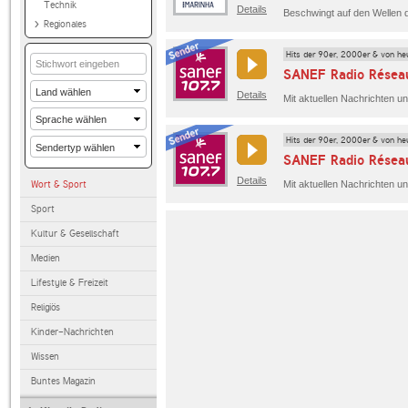
Technik
Details
Regionales
Hits der 90er, 2000er & von he
SANEF Radio Résea
Details
Hits der 90er, 2000er & von he
SANEF Radio Résea
Details
Wort & Sport
Sport
Kultur & Gesellschaft
Medien
Lifestyle & Freizeit
Religiös
Kinder-Nachrichten
Wissen
Buntes Magazin