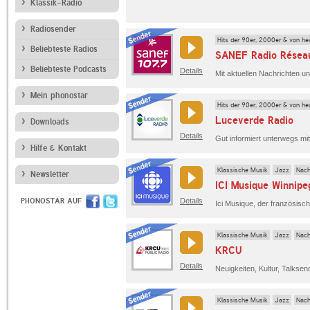
Klassik-Radio
Radiosender
Hits der 90er, 2000er & von he
Beliebteste Radios
SANEF Radio Résea
Beliebteste Podcasts
Details
Mein phonostar
Hits der 90er, 2000er & von he
Luceverde Radio
Downloads
Details
Hilfe & Kontakt
Klassische Musik
Jazz
Nach
Newsletter
ICI Musique Winnipe
PHONOSTAR AUF
Details
Klassische Musik
Jazz
Nach
KRCU
Details
Klassische Musik
Jazz
Nach