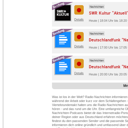
Nachrichten
SWR Kultur "Aktuell
Details
Heute | 18:04 Uhr bis 18:20
Nachrichten
Deutschlandfunk "Na
Details
Heute | 17:00 Uhr bis 17:05
Nachrichten
Deutschlandfunk "Na
Details
Heute | 20:00 Uhr bis 20:05
Me
Was ist los in der Welt? Radio-Nachrichten informiere
während der Arbeit oder kurz vor dem Schlafengehen - ü
Viertelstundentakt halten uns die Radio-Nachrichten a
hören - und das rund um die Uhr. Eine umfangreiche 
Nachrichten-Podcasts bietet dir das Internetradio-Port
deiner Region oder aus Deutschland erfahren möchtest
findest du den passenden Sender und die passende Send
informieren dich online gründlich und umfassend über d