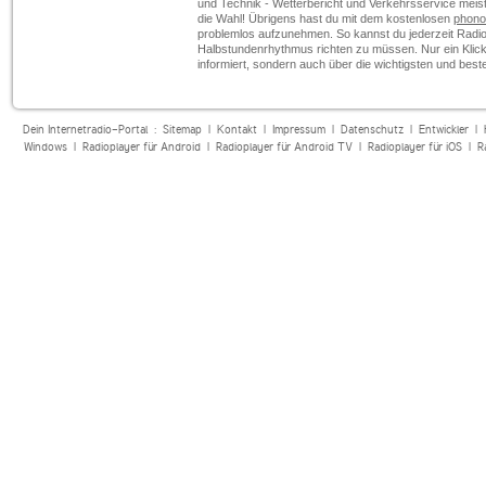
und Technik - Wetterbericht und Verkehrsservice meist 
die Wahl! Übrigens hast du mit dem kostenlosen
phono
problemlos aufzunehmen. So kannst du jederzeit Radio-
Halbstundenrhythmus richten zu müssen. Nur ein Klick 
informiert, sondern auch über die wichtigsten und be
Dein Internetradio-Portal :
Sitemap
|
Kontakt
|
Impressum
|
Datenschutz
|
Entwickler
|
Windows
|
Radioplayer für Android
|
Radioplayer für Android TV
|
Radioplayer für iOS
|
R