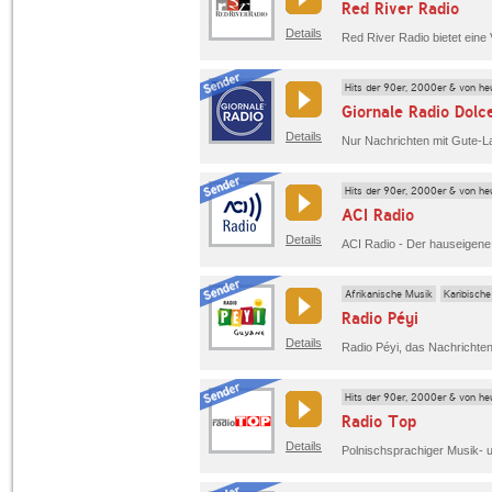
Red River Radio
Details
Hits der 90er, 2000er & von he
Giornale Radio Dolce
Details
Hits der 90er, 2000er & von he
ACI Radio
Details
Afrikanische Musik
Karibisch
Radio Péyi
Details
Radio Péyi, das Nachrichte
Hits der 90er, 2000er & von he
Radio Top
Details