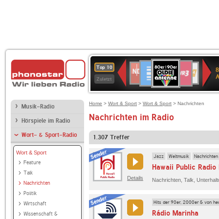
80er
Deutschlandfunk
SWR3
NDR
WDR
SWR
Top 10
8
90er
2
4
Kultur
Zuletzt
OLDIE
ANTENNE
Home
>
Wort & Sport
>
Wort & Sport
> Nachrichten
Musik-Radio
Nachrichten im Radio
Hörspiele im Radio
Wort- & Sport-Radio
1.307
Treffer
Wort & Sport
Jazz
Weltmusik
Nachrichten
Feature
Hawaii Public Radio
Talk
Details
Nachrichten
Politik
Hits der 90er, 2000er & von he
Wirtschaft
Rádio Marinha
Wissenschaft &