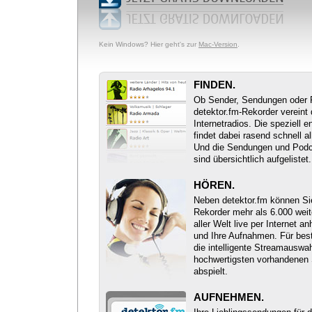
Kein Windows? Hier geht's zur
Mac-Version
.
FINDEN.
Ob Sender, Sendungen oder 
detektor.fm-Rekorder vereint
Internetradios. Die speziell 
findet dabei rasend schnell a
Und die Sendungen und Podc
sind übersichtlich aufgelistet.
HÖREN.
Neben detektor.fm können Si
Rekorder mehr als 6.000 wei
aller Welt live per Internet 
und Ihre Aufnahmen. Für bes
die intelligente Streamauswa
hochwertigsten vorhandenen
abspielt.
AUFNEHMEN.