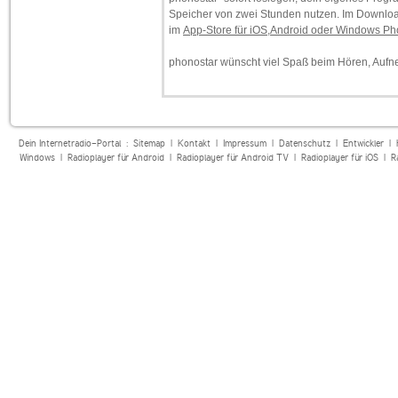
Speicher von zwei Stunden nutzen. Im Downloa
im
App-Store für iOS,Android oder Windows P
phonostar wünscht viel Spaß beim Hören, Auf
Dein Internetradio-Portal :
Sitemap
|
Kontakt
|
Impressum
|
Datenschutz
|
Entwickler
|
Windows
|
Radioplayer für Android
|
Radioplayer für Android TV
|
Radioplayer für iOS
|
R