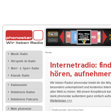
80er
Deutschlandfunk
SWR3
NDR
WDR
SWR
Top 10
8
90er
2
4
Kultur
Zuletzt
OLDIE
ANTENNE
Home
Musik-Radio
Hörspiele im Radio
Internetradio: fin
WDR
Ö1
hr2-
Deutschlandfunk
80er
5
kultur
90er
Wort- & Sport-Radio
hören, aufnehme
OLDIE
Klassik-Radio
ANTENNE
Wir lieben Radio! phonostar bietet dir die Mög
Radiosender
NDR
RADIO
Bayern
WDR
BR-
besonders unkompliziert und kostenlos Inter
1
BOB!
2
4
KLASSIK
aller Welt zu hören. Mit einem Knopfdruck ka
Beliebteste Radios
Niedersachsen
dank phonostar außerdem ganz einfach auf
Beliebteste Podcasts
Weiterlesen >>>
Mein phonostar