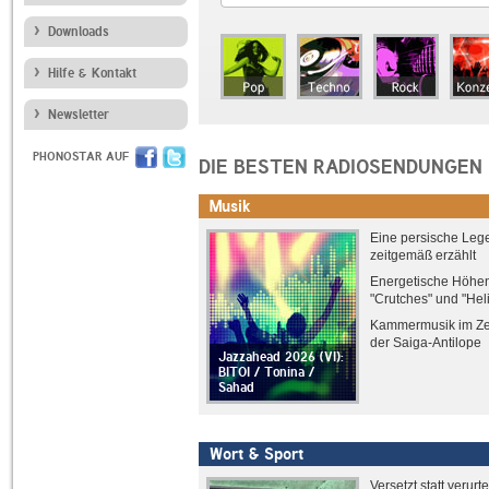
Downloads
Hilfe & Kontakt
Newsletter
PHONOSTAR AUF
DIE BESTEN RADIOSENDUNGEN
Musik
Eine persische Leg
zeitgemäß erzählt
Energetische Höhen
"Crutches" und "Hel
Kammermusik im Ze
der Saiga-Antilope
Jazzahead 2026 (VI):
BITOI / Tonina /
Sahad
Wort & Sport
Versetzt statt verurte