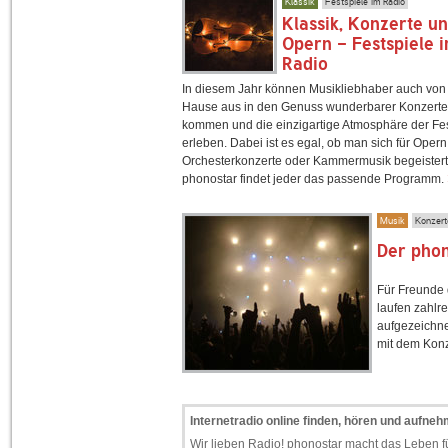
Klassik
Festspiele im Radio
Klassik, Konzerte u
Opern - Festspiele 
Radio
In diesem Jahr können Musikliebhaber auch von
Hause aus in den Genuss wunderbarer Konzerte
kommen und die einzigartige Atmosphäre der Fes
erleben. Dabei ist es egal, ob man sich für Opern
Orchesterkonzerte oder Kammermusik begeistert 
phonostar findet jeder das passende Programm.
Musik
Konzerte
Der phon
Für Freunde 
laufen zahlr
aufgezeichne
mit dem Konz
Internetradio online finden, hören und aufne
Wir lieben Radio! phonostar macht das Leben fü