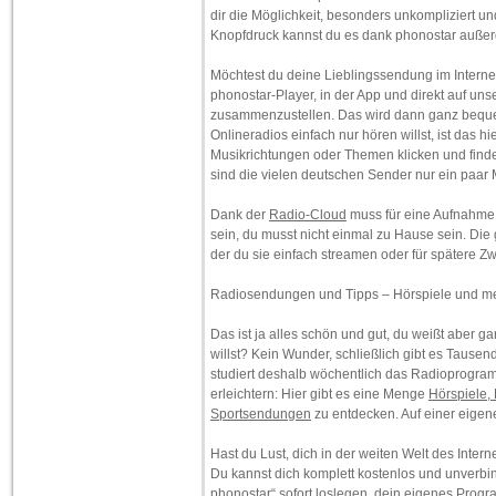
dir die Möglichkeit, besonders unkompliziert un
Knopfdruck kannst du es dank phonostar auße
Möchtest du deine Lieblingssendung im Interne
phonostar-Player, in der App und direkt auf un
zusammenzustellen. Das wird dann ganz beque
Onlineradios einfach nur hören willst, ist das 
Musikrichtungen oder Themen klicken und find
sind die vielen deutschen Sender nur ein paar 
Dank der
Radio-Cloud
muss für eine Aufnahme 
sein, du musst nicht einmal zu Hause sein. Di
der du sie einfach streamen oder für spätere Z
Radiosendungen und Tipps – Hörspiele und m
Das ist ja alles schön und gut, du weißt aber ga
willst? Kein Wunder, schließlich gibt es Taus
studiert deshalb wöchentlich das Radioprogramm
erleichtern: Hier gibt es eine Menge
Hörspiele,
Sportsendungen
zu entdecken. Auf einer eigene
Hast du Lust, dich in der weiten Welt des Inte
Du kannst dich komplett kostenlos und unverbi
phonostar“ sofort loslegen, dein eigenes Pro