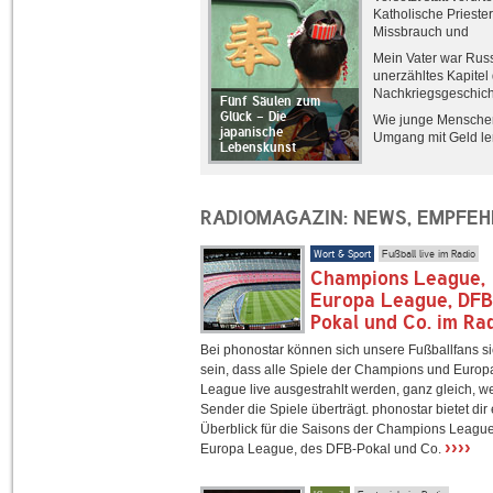
Katholische Priester
Missbrauch und
Strafvereitlung
Mein Vater war Russ
unerzähltes Kapitel
Nachkriegsgeschich
Fünf Säulen zum
Glück - Die
Wie junge Mensche
japanische
Umgang mit Geld le
Lebenskunst
RADIOMAGAZIN: NEWS, EMPFE
Wort & Sport
Fußball live im Radio
Champions League,
Europa League, DF
Pokal und Co. im Ra
Bei phonostar können sich unsere Fußballfans s
sein, dass alle Spiele der Champions und Europ
League live ausgestrahlt werden, ganz gleich, w
Sender die Spiele überträgt. phonostar bietet dir
Überblick für die Saisons der Champions League
››››
Europa League, des DFB-Pokal und Co.