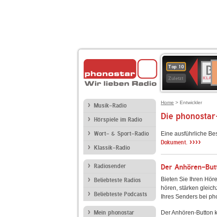
D
BR-
Top 10
Ku
KLAS
Zuletzt
Home
> Entwickler
Musik-Radio
Die phonostar
Hörspiele im Radio
Wort- & Sport-Radio
Eine ausführliche Be
››››
Dokument.
Klassik-Radio
Radiosender
Der Anhören-Butt
Bieten Sie Ihren Höre
Beliebteste Radios
hören, stärken gleich
Beliebteste Podcasts
Ihres Senders bei ph
Mein phonostar
Der Anhören-Button k