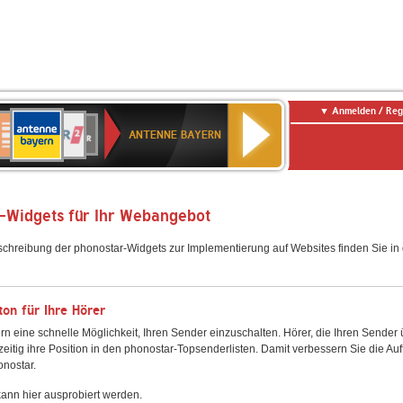
Anmelden / Reg
ANTENNE
eutschlandfunk
WDR
Deutschlandfunk
80er
SWR3
WDR
NDR
SWR
BAYERN
ANTENNE BAYERN
ltur
2
SIK
90er
4
2
Kultur
OLDIE
ANTENNE
-Widgets für Ihr Webangebot
schreibung der phonostar-Widgets zur Implementierung auf Websites finden Sie i
on für Ihre Hörer
rn eine schnelle Möglichkeit, Ihren Sender einzuschalten. Hörer, die Ihren Sender
zeitig ihre Position in den phonostar-Topsenderlisten. Damit verbessern Sie die Auf
onostar.
ann hier ausprobiert werden.