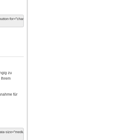
ngig zu
n Ihrem
ßnahme für