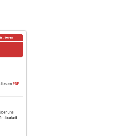
istrieren
n diesem
PDF-
 über uns
findbarkeit