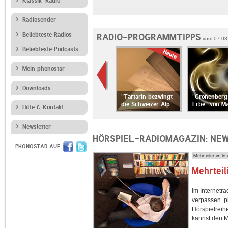
Klassik-Radio
Radiosender
Beliebteste Radios
RADIO-PROGRAMMTIPPS
vom 07.08.
Beliebteste Podcasts
Mein phonostar
Downloads
von George
Loose the rich von
"Tartarin bezwingt
"Cronenberg
David Moser, Fran…
die Schweizer Alp…
Erbe" von Ma
Hilfe & Kontakt
Newsletter
HÖRSPIEL-RADIOMAGAZIN: NE
PHONOSTAR AUF
Mehrteiler im Int
Mehrteil
Im Internetra
verpassen. p
Hörspielreihe
kannst den 