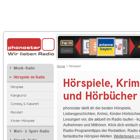
ANTENNE
Deutschlandfunk
WDR
BR-
Deutschlandfunk
80er
SWR3
WDR
NDR
SWR
Top 10
BAYERN
Kultur
2
KLASSIK
90er
4
2
Kultur
Zuletzt
OLDIE
ANTENNE
Home
> Hörspiel
Musik-Radio
Hörspiele im Radio
Hörspiele, Krim
Hörspiele
und Hörbücher
Klangkunst
Comedy & Kabarett
phonostar stellt dir die besten Hörspiele,
Mundart
Liebesgeschichten, Krimis, Kinder-Hörbüche
Lesungen vor, die aktuell im Radio laufen - 
Kinder-Hörspiele
Aufnehmen und Mithören. Klick dich einfach 
Franz Kafka – Der Bau von Rebekka David
Radio-Programmtipps der Redaktion. Radio e
ARD Radio Tatort: Hase tot
Wort- & Sport-Radio
fantastische Hörspiel-Welten.
Weiterlesen >>