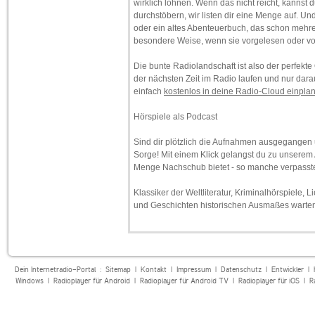
wirklich lohnen. Wenn das nicht reicht, kanns
durchstöbern, wir listen dir eine Menge auf. Un
oder ein altes Abenteuerbuch, das schon mehrer
besondere Weise, wenn sie vorgelesen oder vor
Die bunte Radiolandschaft ist also der perfekte 
der nächsten Zeit im Radio laufen und nur dara
einfach
kostenlos in deine Radio-Cloud einpl
Hörspiele als Podcast
Sind dir plötzlich die Aufnahmen ausgegangen u
Sorge! Mit einem Klick gelangst du zu unserem A
Menge Nachschub bietet - so manche verpasste 
Klassiker der Weltliteratur, Kriminalhörspiele,
und Geschichten historischen Ausmaßes warten 
Dein Internetradio-Portal :
Sitemap
|
Kontakt
|
Impressum
|
Datenschutz
|
Entwickler
|
Windows
|
Radioplayer für Android
|
Radioplayer für Android TV
|
Radioplayer für iOS
|
R