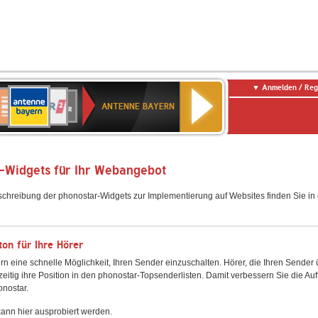
Anmelden / Reg
ANTENNE
eutschlandfunk
WDR
Deutschlandfunk
80er
SWR3
WDR
NDR
SWR
BAYERN
ANTENNE BAYERN
ltur
2
SIK
90er
4
2
Kultur
OLDIE
ANTENNE
-Widgets für Ihr Webangebot
schreibung der phonostar-Widgets zur Implementierung auf Websites finden Sie i
on für Ihre Hörer
rn eine schnelle Möglichkeit, Ihren Sender einzuschalten. Hörer, die Ihren Sender
zeitig ihre Position in den phonostar-Topsenderlisten. Damit verbessern Sie die Auf
onostar.
ann hier ausprobiert werden.