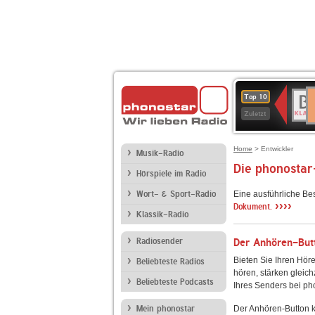
D
BR-
Top 10
Ku
KLAS
Zuletzt
Home
> Entwickler
Musik-Radio
Die phonostar
Hörspiele im Radio
Wort- & Sport-Radio
Eine ausführliche Be
››››
Dokument.
Klassik-Radio
Radiosender
Der Anhören-Butt
Bieten Sie Ihren Höre
Beliebteste Radios
hören, stärken gleich
Beliebteste Podcasts
Ihres Senders bei ph
Mein phonostar
Der Anhören-Button k