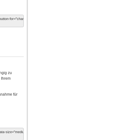
ngig zu
n Ihrem
ßnahme für