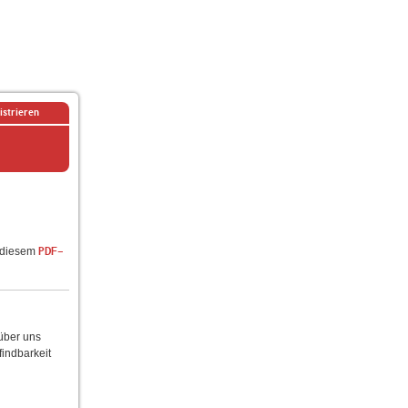
istrieren
n diesem
PDF-
 über uns
findbarkeit