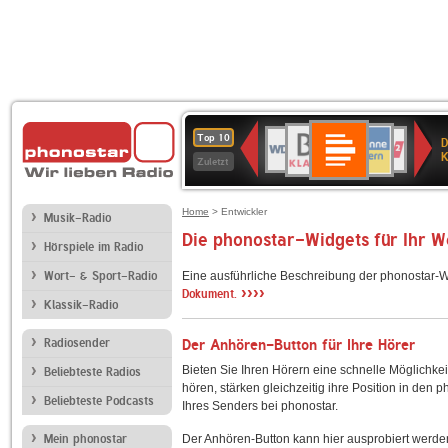
Deutschlandfunk
BR-
ANTENNE
WDR
Deutschlandfunk
80er
SWR3
NDR
WDR
SWR
Top 10
D
Kultur
KLASSIK
BAYERN
4
90er
2
2
Kultur
K
Zuletzt
OLDIE
ANTENNE
Home
> Entwickler
Musik-Radio
Die phonostar-Widgets für Ihr 
Hörspiele im Radio
Wort- & Sport-Radio
Eine ausführliche Beschreibung der phonostar-W
››››
Dokument.
Klassik-Radio
Radiosender
Der Anhören-Button für Ihre Hörer
Bieten Sie Ihren Hörern eine schnelle Möglichkei
Beliebteste Radios
hören, stärken gleichzeitig ihre Position in den 
Beliebteste Podcasts
Ihres Senders bei phonostar.
Mein phonostar
Der Anhören-Button kann hier ausprobiert werde