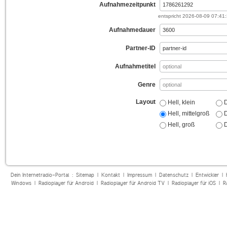
Aufnahmezeitpunkt
entspricht
2026-08-09 07:41
Aufnahmedauer
Partner-ID
Aufnahmetitel
Genre
Layout
Hell, klein
D
Hell, mittelgroß
D
Hell, groß
D
Dein Internetradio-Portal :
Sitemap
|
Kontakt
|
Impressum
|
Datenschutz
|
Entwickler
|
Windows
|
Radioplayer für Android
|
Radioplayer für Android TV
|
Radioplayer für iOS
|
R