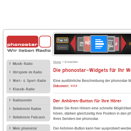
Deutschlandfunk
NDR
80er
SWR
SWR3
Top 10
D
2
90er
Kultur
Zuletzt
OLDIE
ANTENNE
Home
> Entwickler
Musik-Radio
Die phonostar-Widgets für Ihr 
Hörspiele im Radio
Wort- & Sport-Radio
Eine ausführliche Beschreibung der phonostar-W
››››
Dokument.
Klassik-Radio
Radiosender
Der Anhören-Button für Ihre Hörer
Bieten Sie Ihren Hörern eine schnelle Möglichkei
Beliebteste Radios
hören, stärken gleichzeitig ihre Position in den 
Beliebteste Podcasts
Ihres Senders bei phonostar.
Mein phonostar
Der Anhören-Button kann hier ausprobiert werde