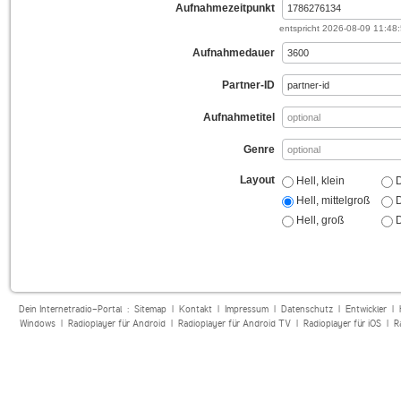
Aufnahmezeitpunkt
entspricht
2026-08-09 11:48
Aufnahmedauer
Partner-ID
Aufnahmetitel
Genre
Layout
Hell, klein
D
Hell, mittelgroß
D
Hell, groß
D
Dein Internetradio-Portal :
Sitemap
|
Kontakt
|
Impressum
|
Datenschutz
|
Entwickler
|
Windows
|
Radioplayer für Android
|
Radioplayer für Android TV
|
Radioplayer für iOS
|
R