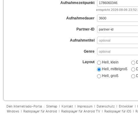
Aufnahmezeitpunkt
entspricht
2026-08-06 23:52
Aufnahmedauer
Partner-ID
Aufnahmetitel
Genre
Layout
Hell, klein
D
Hell, mittelgroß
D
Hell, groß
D
Dein Internetradio-Portal :
Sitemap
|
Kontakt
|
Impressum
|
Datenschutz
|
Entwickler
|
Windows
|
Radioplayer für Android
|
Radioplayer für Android TV
|
Radioplayer für iOS
|
R