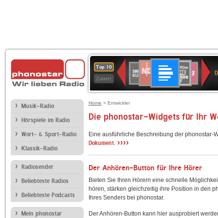
Deutschlandfunk
NDR
80er
SWR
SWR3
Top 10
D
2
90er
Kultur
Zuletzt
OLDIE
ANTENNE
Home
> Entwickler
Musik-Radio
Die phonostar-Widgets für Ihr 
Hörspiele im Radio
Wort- & Sport-Radio
Eine ausführliche Beschreibung der phonostar-W
››››
Dokument.
Klassik-Radio
Radiosender
Der Anhören-Button für Ihre Hörer
Bieten Sie Ihren Hörern eine schnelle Möglichkei
Beliebteste Radios
hören, stärken gleichzeitig ihre Position in den 
Beliebteste Podcasts
Ihres Senders bei phonostar.
Mein phonostar
Der Anhören-Button kann hier ausprobiert werde