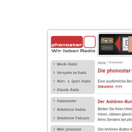
D
BR-
Top 10
Ku
KLAS
Zuletzt
Home
> Entwickler
Musik-Radio
Die phonostar
Hörspiele im Radio
Wort- & Sport-Radio
Eine ausführliche Be
››››
Dokument.
Klassik-Radio
Radiosender
Der Anhören-Butt
Bieten Sie Ihren Höre
Beliebteste Radios
hören, stärken gleich
Beliebteste Podcasts
Ihres Senders bei ph
Mein phonostar
Der Anhören-Button k