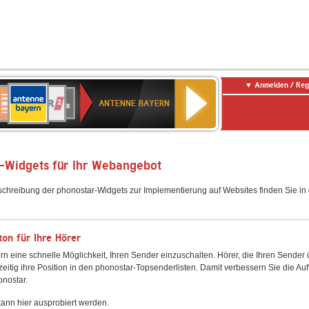
Anmelden / Reg
ANTENNE
eutschlandfunk
WDR
Deutschlandfunk
80er
SWR3
WDR
NDR
SWR
BAYERN
ANTENNE BAYERN
ltur
2
SIK
90er
4
2
Kultur
OLDIE
ANTENNE
-Widgets für Ihr Webangebot
schreibung der phonostar-Widgets zur Implementierung auf Websites finden Sie i
on für Ihre Hörer
rn eine schnelle Möglichkeit, Ihren Sender einzuschalten. Hörer, die Ihren Sender
zeitig ihre Position in den phonostar-Topsenderlisten. Damit verbessern Sie die Auf
onostar.
ann hier ausprobiert werden.