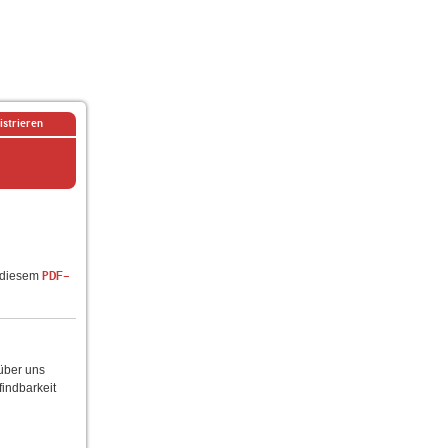
istrieren
n diesem
PDF-
 über uns
findbarkeit