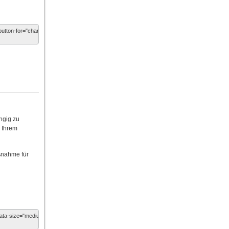
ngig zu
n Ihrem
ßnahme für