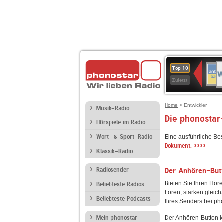
W
ANT
Top 10
2
BAY
Zuletzt
Home
> Entwickler
Musik-Radio
Die phonostar
Hörspiele im Radio
Wort- & Sport-Radio
Eine ausführliche Be
››››
Dokument.
Klassik-Radio
Radiosender
Der Anhören-Butt
Bieten Sie Ihren Höre
Beliebteste Radios
hören, stärken gleich
Beliebteste Podcasts
Ihres Senders bei ph
Mein phonostar
Der Anhören-Button k