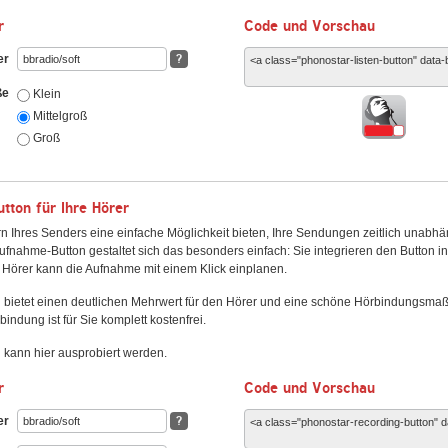
r
Code und Vorschau
er
?
ße
Klein
Mittelgroß
Groß
ton für Ihre Hörer
n Ihres Senders eine einfache Möglichkeit bieten, Ihre Sendungen zeitlich unabhä
fnahme-Button gestaltet sich das besonders einfach: Sie integrieren den Button i
Hörer kann die Aufnahme mit einem Klick einplanen.
 bietet einen deutlichen Mehrwert für den Hörer und eine schöne Hörbindungsma
bindung ist für Sie komplett kostenfrei.
kann hier ausprobiert werden.
r
Code und Vorschau
er
?