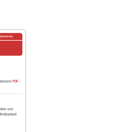
istrieren
n diesem
PDF-
 über uns
findbarkeit