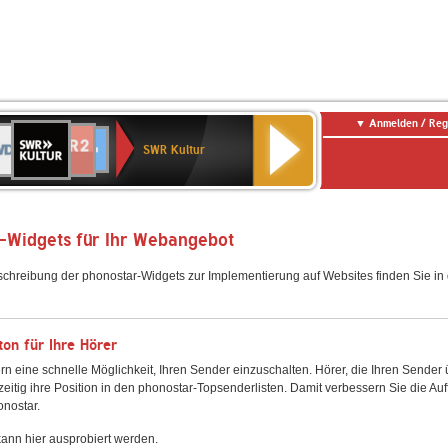
Anmelden / Reg
SWR
DR
NDR
ENNE
80er
SWR3
WDR
BR-
Deutschlandfunk
Deutschlandfunk
Kultur
SWR Kultur
2
ERN
90er
4
KLASSIK
Kultur
OLDIE
ANTENNE
-Widgets für Ihr Webangebot
schreibung der phonostar-Widgets zur Implementierung auf Websites finden Sie i
on für Ihre Hörer
rn eine schnelle Möglichkeit, Ihren Sender einzuschalten. Hörer, die Ihren Sender
zeitig ihre Position in den phonostar-Topsenderlisten. Damit verbessern Sie die Auf
onostar.
ann hier ausprobiert werden.