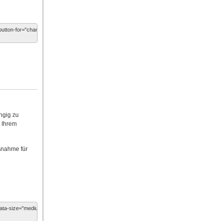
ngig zu
n Ihrem
ßnahme für