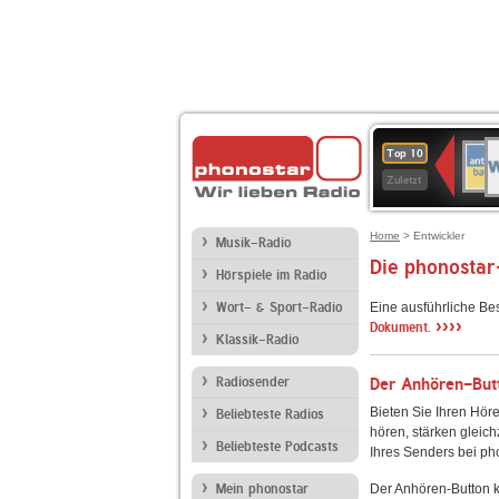
W
ANT
Top 10
2
BAY
Zuletzt
Home
> Entwickler
Musik-Radio
Die phonostar
Hörspiele im Radio
Wort- & Sport-Radio
Eine ausführliche Be
››››
Dokument.
Klassik-Radio
Radiosender
Der Anhören-Butt
Bieten Sie Ihren Höre
Beliebteste Radios
hören, stärken gleich
Beliebteste Podcasts
Ihres Senders bei ph
Mein phonostar
Der Anhören-Button k