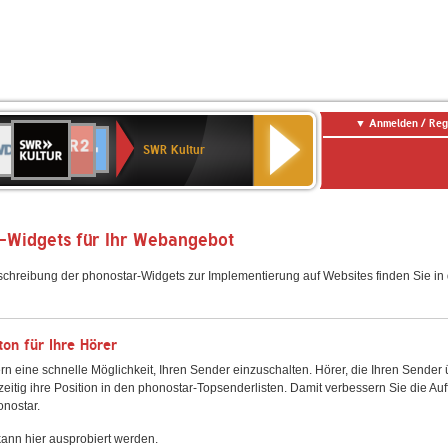
Anmelden / Reg
SWR
DR
NDR
ENNE
80er
SWR3
WDR
BR-
Deutschlandfunk
Deutschlandfunk
Kultur
SWR Kultur
2
ERN
90er
4
KLASSIK
Kultur
OLDIE
ANTENNE
-Widgets für Ihr Webangebot
schreibung der phonostar-Widgets zur Implementierung auf Websites finden Sie i
on für Ihre Hörer
rn eine schnelle Möglichkeit, Ihren Sender einzuschalten. Hörer, die Ihren Sender
zeitig ihre Position in den phonostar-Topsenderlisten. Damit verbessern Sie die Auf
onostar.
ann hier ausprobiert werden.