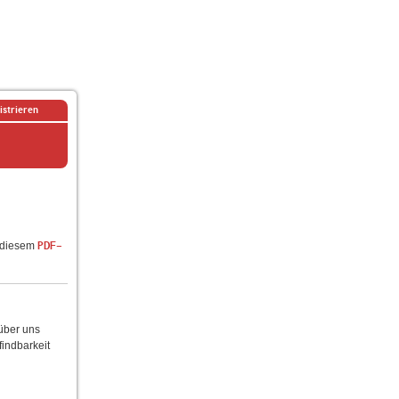
istrieren
n diesem
PDF-
 über uns
findbarkeit