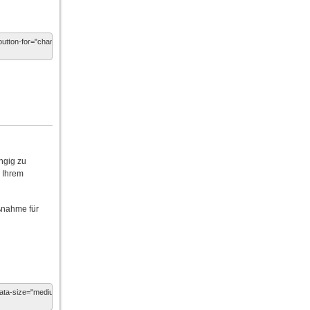
ngig zu
n Ihrem
ßnahme für