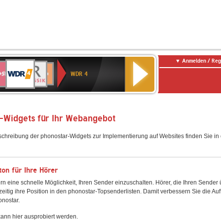
Anmelden / Reg
WDR
WR3
BR-
Deutschlandfunk
NDR
Deutschlandfunk
SWR
4
WDR 4
KLASSIK
2
Kultur
Kultur
E
ENNE
-Widgets für Ihr Webangebot
schreibung der phonostar-Widgets zur Implementierung auf Websites finden Sie i
on für Ihre Hörer
rn eine schnelle Möglichkeit, Ihren Sender einzuschalten. Hörer, die Ihren Sender
zeitig ihre Position in den phonostar-Topsenderlisten. Damit verbessern Sie die Auf
onostar.
ann hier ausprobiert werden.