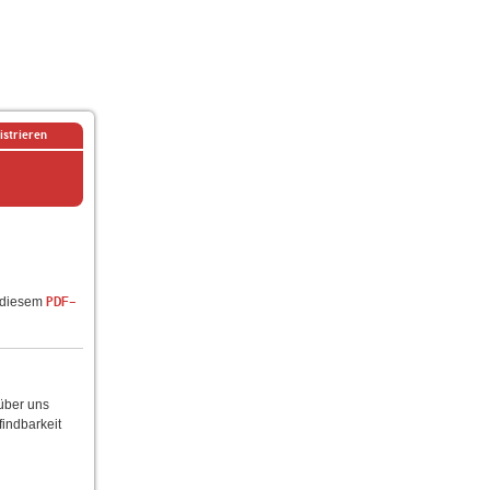
istrieren
n diesem
PDF-
 über uns
findbarkeit