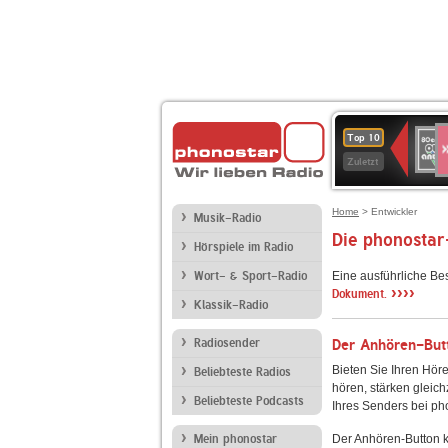
S
80er
Top 10
90er
Zuletzt
OLDI
ANT
Home
> Entwickler
Musik-Radio
Die phonostar
Hörspiele im Radio
Wort- & Sport-Radio
Eine ausführliche Be
››››
Dokument.
Klassik-Radio
Radiosender
Der Anhören-Butt
Bieten Sie Ihren Höre
Beliebteste Radios
hören, stärken gleich
Beliebteste Podcasts
Ihres Senders bei ph
Mein phonostar
Der Anhören-Button k