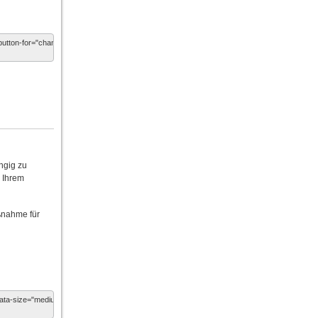
ngig zu
n Ihrem
ßnahme für