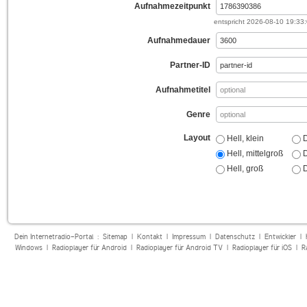
Aufnahmezeitpunkt
entspricht
2026-08-10 19:33
Aufnahmedauer
Partner-ID
Aufnahmetitel
Genre
Layout
Hell, klein
D
Hell, mittelgroß
D
Hell, groß
D
Dein Internetradio-Portal :
Sitemap
|
Kontakt
|
Impressum
|
Datenschutz
|
Entwickler
|
Windows
|
Radioplayer für Android
|
Radioplayer für Android TV
|
Radioplayer für iOS
|
R