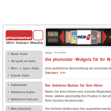
WDR
ANTENNE
SWR
Deutschlandfunk
Deutschlandfunk
80er
SWR3
WDR
BR-
NDR
Top 10
2
W
BAYERN
Kultur
Kultur
90er
4
KLASSIK
2
Zuletzt
OLDIE
ANTENNE
Home
> Entwickler
Musik-Radio
Die phonostar-Widgets für Ihr 
Hörspiele im Radio
Wort- & Sport-Radio
Eine ausführliche Beschreibung der phonostar-W
››››
Dokument.
Klassik-Radio
Radiosender
Der Anhören-Button für Ihre Hörer
Bieten Sie Ihren Hörern eine schnelle Möglichkei
Beliebteste Radios
hören, stärken gleichzeitig ihre Position in den 
Beliebteste Podcasts
Ihres Senders bei phonostar.
Mein phonostar
Der Anhören-Button kann hier ausprobiert werde