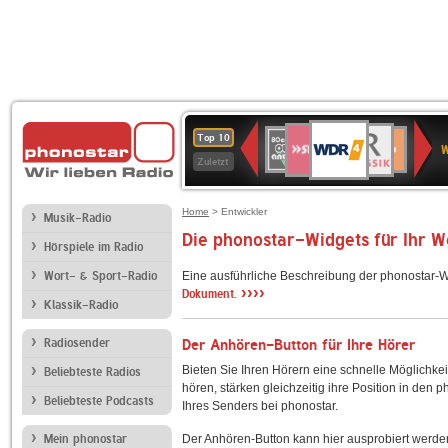
WDR
SWR3
BR-
80er
Deutschlandfunk
NDR
Deutschlandfun
SWR
Top 10
4
W
KLASSIK
90er
2
Kultur
Kultur
Zuletzt
OLDIE
ANTENNE
Home
> Entwickler
Musik-Radio
Die phonostar-Widgets für Ihr 
Hörspiele im Radio
Wort- & Sport-Radio
Eine ausführliche Beschreibung der phonostar-W
››››
Dokument.
Klassik-Radio
Radiosender
Der Anhören-Button für Ihre Hörer
Bieten Sie Ihren Hörern eine schnelle Möglichkei
Beliebteste Radios
hören, stärken gleichzeitig ihre Position in den 
Beliebteste Podcasts
Ihres Senders bei phonostar.
Mein phonostar
Der Anhören-Button kann hier ausprobiert werde