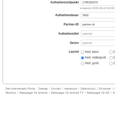
Aufnahmezeitpunkt
entspricht
2026-08-10 20:09
Aufnahmedauer
Partner-ID
Aufnahmetitel
Genre
Layout
Hell, klein
D
Hell, mittelgroß
D
Hell, groß
D
Dein Internetradio-Portal :
Sitemap
|
Kontakt
|
Impressum
|
Datenschutz
|
Entwickler
|
Windows
|
Radioplayer für Android
|
Radioplayer für Android TV
|
Radioplayer für iOS
|
R