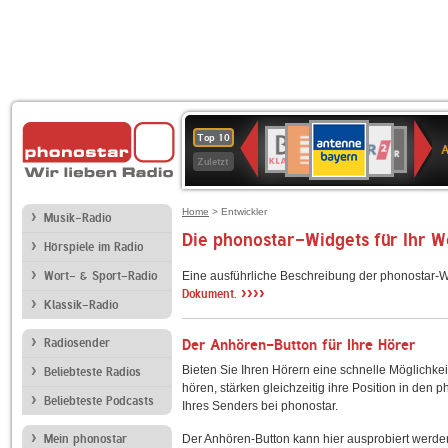
ANTENNE
Deutschlandfunk
WDR
BR-
Deutschlandfunk
80er
SWR3
WDR
NDR
SWR
Top 10
BAYERN
Kultur
2
KLASSIK
90er
4
2
Kultur
Zuletzt
OLDIE
ANTENNE
Home
> Entwickler
Musik-Radio
Die phonostar-Widgets für Ihr 
Hörspiele im Radio
Wort- & Sport-Radio
Eine ausführliche Beschreibung der phonostar-W
››››
Dokument.
Klassik-Radio
Radiosender
Der Anhören-Button für Ihre Hörer
Bieten Sie Ihren Hörern eine schnelle Möglichkei
Beliebteste Radios
hören, stärken gleichzeitig ihre Position in den 
Beliebteste Podcasts
Ihres Senders bei phonostar.
Mein phonostar
Der Anhören-Button kann hier ausprobiert werde