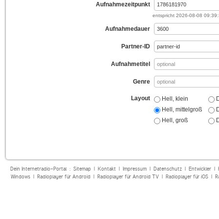
Aufnahmezeitpunkt
entspricht
2026-08-08 09:39
Aufnahmedauer
Partner-ID
Aufnahmetitel
Genre
Layout
Hell, klein
D
Hell, mittelgroß
D
Hell, groß
D
Dein Internetradio-Portal :
Sitemap
|
Kontakt
|
Impressum
|
Datenschutz
|
Entwickler
|
Windows
|
Radioplayer für Android
|
Radioplayer für Android TV
|
Radioplayer für iOS
|
R