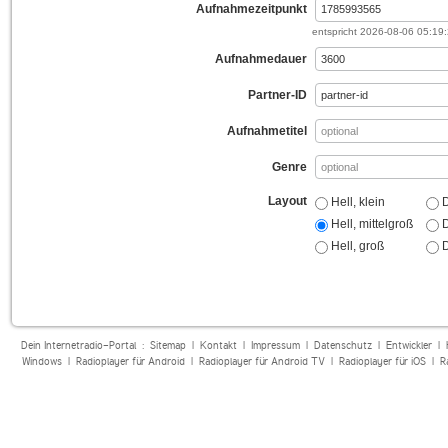
Aufnahmezeitpunkt
entspricht
2026-08-06 05:19
Aufnahmedauer
Partner-ID
Aufnahmetitel
Genre
Layout
Hell, klein
D
Hell, mittelgroß
D
Hell, groß
D
Dein Internetradio-Portal :
Sitemap
|
Kontakt
|
Impressum
|
Datenschutz
|
Entwickler
|
Windows
|
Radioplayer für Android
|
Radioplayer für Android TV
|
Radioplayer für iOS
|
R