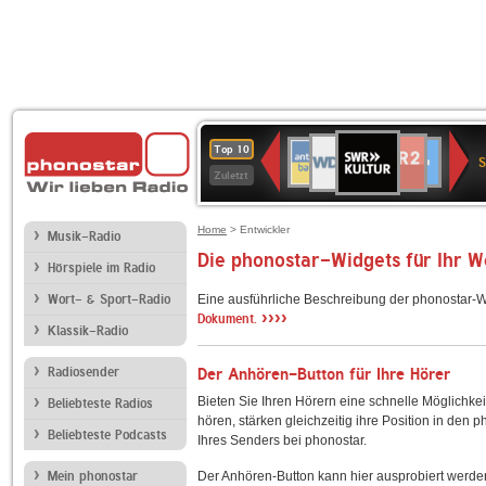
SWR
WDR
NDR
ANTENNE
80er
SWR3
WDR
BR-
Deutschlandfunk
Deutschlandfun
Top 10
Kultur
S
2
2
BAYERN
90er
4
KLASSIK
Kultur
Zuletzt
OLDIE
ANTENNE
Home
> Entwickler
Musik-Radio
Die phonostar-Widgets für Ihr 
Hörspiele im Radio
Wort- & Sport-Radio
Eine ausführliche Beschreibung der phonostar-W
››››
Dokument.
Klassik-Radio
Radiosender
Der Anhören-Button für Ihre Hörer
Bieten Sie Ihren Hörern eine schnelle Möglichkei
Beliebteste Radios
hören, stärken gleichzeitig ihre Position in den 
Beliebteste Podcasts
Ihres Senders bei phonostar.
Mein phonostar
Der Anhören-Button kann hier ausprobiert werde