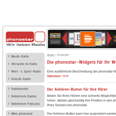
Deutschlandfunk
BR-
ANTENNE
WDR
Deutschlandfunk
80er
SWR3
NDR
WDR
SWR
Top 10
D
Kultur
KLASSIK
BAYERN
4
90er
2
2
Kultur
K
Zuletzt
OLDIE
ANTENNE
Home
> Entwickler
Musik-Radio
Die phonostar-Widgets für Ihr 
Hörspiele im Radio
Wort- & Sport-Radio
Eine ausführliche Beschreibung der phonostar-W
››››
Dokument.
Klassik-Radio
Radiosender
Der Anhören-Button für Ihre Hörer
Bieten Sie Ihren Hörern eine schnelle Möglichkei
Beliebteste Radios
hören, stärken gleichzeitig ihre Position in den 
Beliebteste Podcasts
Ihres Senders bei phonostar.
Mein phonostar
Der Anhören-Button kann hier ausprobiert werde