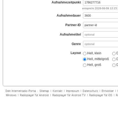
Aufnahmezeitpunkt
entspricht
2026-08-09 12:15
Aufnahmedauer
Partner-ID
Aufnahmetitel
Genre
Layout
Hell, klein
D
Hell, mittelgroß
D
Hell, groß
D
Dein Internetradio-Portal :
Sitemap
|
Kontakt
|
Impressum
|
Datenschutz
|
Entwickler
|
Windows
|
Radioplayer für Android
|
Radioplayer für Android TV
|
Radioplayer für iOS
|
R