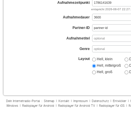
Aufnahmezeitpunkt
entspricht
2026-08-07 22:27
Aufnahmedauer
Partner-ID
Aufnahmetitel
Genre
Layout
Hell, klein
D
Hell, mittelgroß
D
Hell, groß
D
Dein Internetradio-Portal :
Sitemap
|
Kontakt
|
Impressum
|
Datenschutz
|
Entwickler
|
Windows
|
Radioplayer für Android
|
Radioplayer für Android TV
|
Radioplayer für iOS
|
R