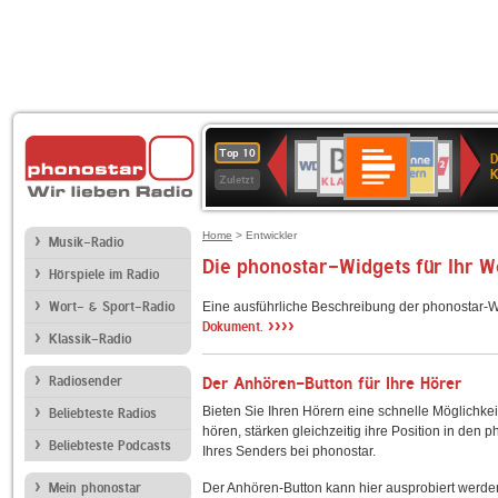
Deutschlandfunk
BR-
ANTENNE
WDR
Deutschlandfunk
80er
SWR3
NDR
WDR
SWR
Top 10
D
Kultur
KLASSIK
BAYERN
4
90er
2
2
Kultur
K
Zuletzt
OLDIE
ANTENNE
Home
> Entwickler
Musik-Radio
Die phonostar-Widgets für Ihr 
Hörspiele im Radio
Wort- & Sport-Radio
Eine ausführliche Beschreibung der phonostar-W
››››
Dokument.
Klassik-Radio
Radiosender
Der Anhören-Button für Ihre Hörer
Bieten Sie Ihren Hörern eine schnelle Möglichkei
Beliebteste Radios
hören, stärken gleichzeitig ihre Position in den 
Beliebteste Podcasts
Ihres Senders bei phonostar.
Mein phonostar
Der Anhören-Button kann hier ausprobiert werde