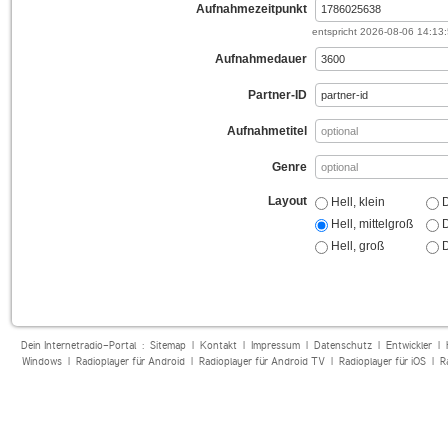
Aufnahmezeitpunkt
entspricht
2026-08-06 14:13
Aufnahmedauer
Partner-ID
Aufnahmetitel
Genre
Layout
Hell, klein
D
Hell, mittelgroß
D
Hell, groß
D
Dein Internetradio-Portal :
Sitemap
|
Kontakt
|
Impressum
|
Datenschutz
|
Entwickler
|
Windows
|
Radioplayer für Android
|
Radioplayer für Android TV
|
Radioplayer für iOS
|
R