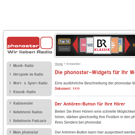
BR-
WDR
Deutschlandfunk
SWR3
Deutschlandfunk
80er
NDR
ANTENNE
SWR
Top 10
KLASSIK
B
4
Kultur
90er
2
BAYERN
Kultur
Zuletzt
OLDIE
ANTENNE
Home
> Entwickler
Musik-Radio
Die phonostar-Widgets für Ihr 
Hörspiele im Radio
Wort- & Sport-Radio
Eine ausführliche Beschreibung der phonostar-W
››››
Dokument.
Klassik-Radio
Radiosender
Der Anhören-Button für Ihre Hörer
Bieten Sie Ihren Hörern eine schnelle Möglichkei
Beliebteste Radios
hören, stärken gleichzeitig ihre Position in den 
Beliebteste Podcasts
Ihres Senders bei phonostar.
Mein phonostar
Der Anhören-Button kann hier ausprobiert werde