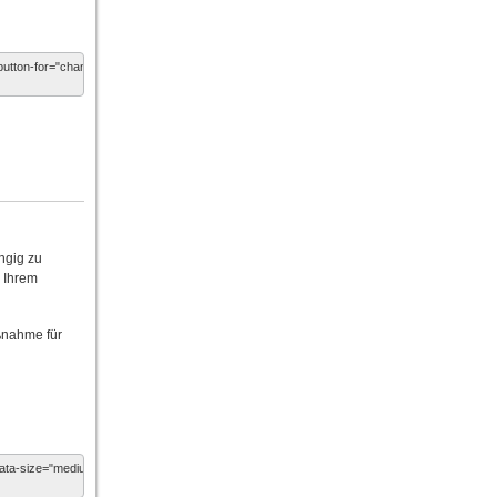
ngig zu
n Ihrem
ßnahme für