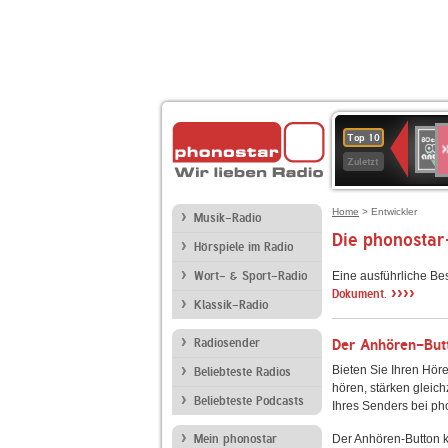
S
80er
Top 10
90er
Zuletzt
OLDI
ANT
Home
> Entwickler
Musik-Radio
Die phonostar
Hörspiele im Radio
Wort- & Sport-Radio
Eine ausführliche Be
››››
Dokument.
Klassik-Radio
Radiosender
Der Anhören-Butt
Bieten Sie Ihren Höre
Beliebteste Radios
hören, stärken gleich
Beliebteste Podcasts
Ihres Senders bei ph
Mein phonostar
Der Anhören-Button k