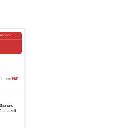
istrieren
n diesem
PDF-
 über uns
findbarkeit