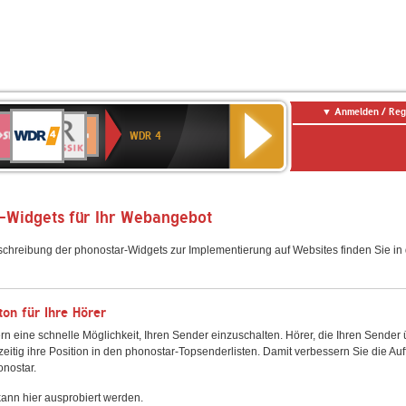
Anmelden / Reg
WDR
WR3
BR-
Deutschlandfunk
NDR
Deutschlandfunk
SWR
4
WDR 4
KLASSIK
2
Kultur
Kultur
E
ENNE
-Widgets für Ihr Webangebot
schreibung der phonostar-Widgets zur Implementierung auf Websites finden Sie i
on für Ihre Hörer
rn eine schnelle Möglichkeit, Ihren Sender einzuschalten. Hörer, die Ihren Sender
zeitig ihre Position in den phonostar-Topsenderlisten. Damit verbessern Sie die Auf
onostar.
ann hier ausprobiert werden.