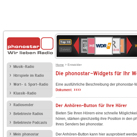
WDR
SWR3
BR-
80er
Deutschlandfunk
NDR
Deutschlandfun
SWR
Top 10
4
W
KLASSIK
90er
2
Kultur
Kultur
Zuletzt
OLDIE
ANTENNE
Home
> Entwickler
Musik-Radio
Die phonostar-Widgets für Ihr 
Hörspiele im Radio
Wort- & Sport-Radio
Eine ausführliche Beschreibung der phonostar-W
››››
Dokument.
Klassik-Radio
Radiosender
Der Anhören-Button für Ihre Hörer
Bieten Sie Ihren Hörern eine schnelle Möglichkei
Beliebteste Radios
hören, stärken gleichzeitig ihre Position in den 
Beliebteste Podcasts
Ihres Senders bei phonostar.
Mein phonostar
Der Anhören-Button kann hier ausprobiert werde