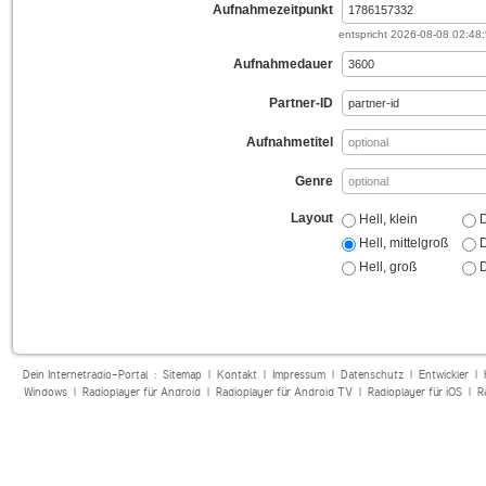
Aufnahmezeitpunkt
entspricht
2026-08-08 02:48
Aufnahmedauer
Partner-ID
Aufnahmetitel
Genre
Layout
Hell, klein
D
Hell, mittelgroß
D
Hell, groß
D
Dein Internetradio-Portal :
Sitemap
|
Kontakt
|
Impressum
|
Datenschutz
|
Entwickler
|
Windows
|
Radioplayer für Android
|
Radioplayer für Android TV
|
Radioplayer für iOS
|
R