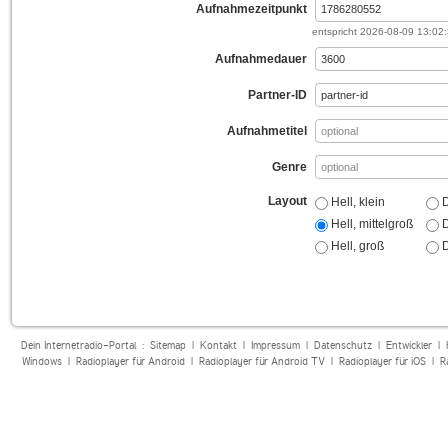
Aufnahmezeitpunkt
entspricht
2026-08-09 13:02
Aufnahmedauer
Partner-ID
Aufnahmetitel
Genre
Layout
Hell, klein
D
Hell, mittelgroß
D
Hell, groß
D
Dein Internetradio-Portal :
Sitemap
|
Kontakt
|
Impressum
|
Datenschutz
|
Entwickler
|
Windows
|
Radioplayer für Android
|
Radioplayer für Android TV
|
Radioplayer für iOS
|
R