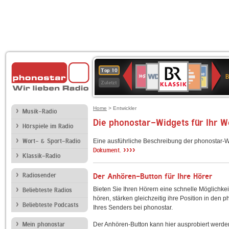
BR-
WDR
Deutschlandfunk
SWR3
Deutschlandfunk
80er
NDR
ANTENNE
SWR
Top 10
KLASSIK
B
4
Kultur
90er
2
BAYERN
Kultur
Zuletzt
OLDIE
ANTENNE
Home
> Entwickler
Musik-Radio
Die phonostar-Widgets für Ihr 
Hörspiele im Radio
Wort- & Sport-Radio
Eine ausführliche Beschreibung der phonostar-W
››››
Dokument.
Klassik-Radio
Radiosender
Der Anhören-Button für Ihre Hörer
Bieten Sie Ihren Hörern eine schnelle Möglichkei
Beliebteste Radios
hören, stärken gleichzeitig ihre Position in den 
Beliebteste Podcasts
Ihres Senders bei phonostar.
Mein phonostar
Der Anhören-Button kann hier ausprobiert werde