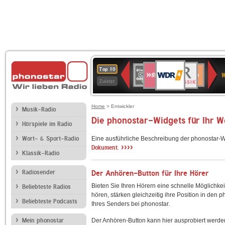
WDR
SWR3
BR-
80er
Deutschlandfunk
NDR
Deutschlandfun
SWR
Top 10
4
W
KLASSIK
90er
2
Kultur
Kultur
Zuletzt
OLDIE
ANTENNE
Home
> Entwickler
Musik-Radio
Die phonostar-Widgets für Ihr 
Hörspiele im Radio
Wort- & Sport-Radio
Eine ausführliche Beschreibung der phonostar-W
››››
Dokument.
Klassik-Radio
Radiosender
Der Anhören-Button für Ihre Hörer
Bieten Sie Ihren Hörern eine schnelle Möglichkei
Beliebteste Radios
hören, stärken gleichzeitig ihre Position in den 
Beliebteste Podcasts
Ihres Senders bei phonostar.
Mein phonostar
Der Anhören-Button kann hier ausprobiert werde