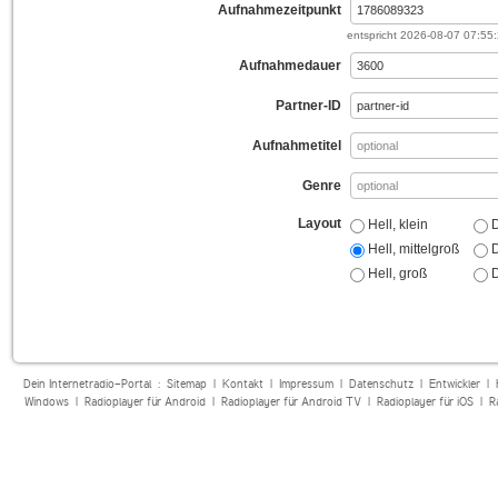
Aufnahmezeitpunkt
entspricht
2026-08-07 07:55
Aufnahmedauer
Partner-ID
Aufnahmetitel
Genre
Layout
Hell, klein
D
Hell, mittelgroß
D
Hell, groß
D
Dein Internetradio-Portal :
Sitemap
|
Kontakt
|
Impressum
|
Datenschutz
|
Entwickler
|
Windows
|
Radioplayer für Android
|
Radioplayer für Android TV
|
Radioplayer für iOS
|
R