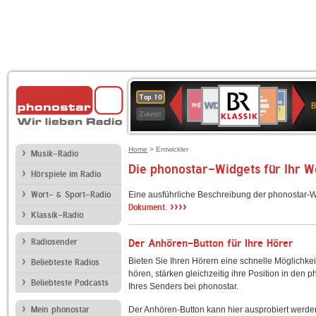
BR-
WDR
Deutschlandfunk
SWR3
Deutschlandfunk
80er
NDR
ANTENNE
SWR
Top 10
KLASSIK
B
4
Kultur
90er
2
BAYERN
Kultur
Zuletzt
OLDIE
ANTENNE
Home
> Entwickler
Musik-Radio
Die phonostar-Widgets für Ihr 
Hörspiele im Radio
Wort- & Sport-Radio
Eine ausführliche Beschreibung der phonostar-W
››››
Dokument.
Klassik-Radio
Radiosender
Der Anhören-Button für Ihre Hörer
Bieten Sie Ihren Hörern eine schnelle Möglichkei
Beliebteste Radios
hören, stärken gleichzeitig ihre Position in den 
Beliebteste Podcasts
Ihres Senders bei phonostar.
Mein phonostar
Der Anhören-Button kann hier ausprobiert werde