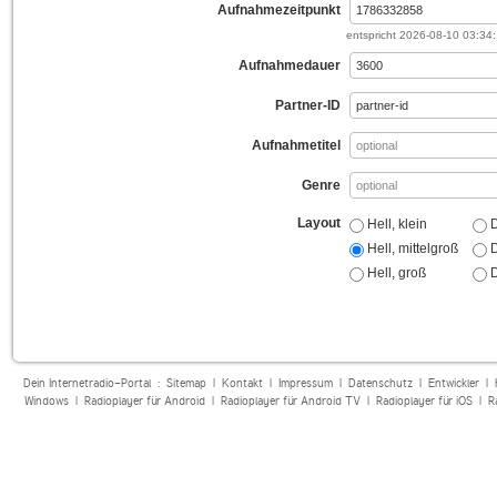
Aufnahmezeitpunkt
entspricht
2026-08-10 03:34
Aufnahmedauer
Partner-ID
Aufnahmetitel
Genre
Layout
Hell, klein
D
Hell, mittelgroß
D
Hell, groß
D
Dein Internetradio-Portal :
Sitemap
|
Kontakt
|
Impressum
|
Datenschutz
|
Entwickler
|
Windows
|
Radioplayer für Android
|
Radioplayer für Android TV
|
Radioplayer für iOS
|
R