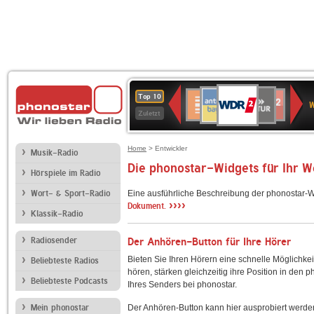
WDR
ANTENNE
SWR
Deutschlandfunk
Deutschlandfunk
80er
SWR3
WDR
BR-
NDR
Top 10
2
W
BAYERN
Kultur
Kultur
90er
4
KLASSIK
2
Zuletzt
OLDIE
ANTENNE
Home
> Entwickler
Musik-Radio
Die phonostar-Widgets für Ihr 
Hörspiele im Radio
Wort- & Sport-Radio
Eine ausführliche Beschreibung der phonostar-W
››››
Dokument.
Klassik-Radio
Radiosender
Der Anhören-Button für Ihre Hörer
Bieten Sie Ihren Hörern eine schnelle Möglichkei
Beliebteste Radios
hören, stärken gleichzeitig ihre Position in den 
Beliebteste Podcasts
Ihres Senders bei phonostar.
Mein phonostar
Der Anhören-Button kann hier ausprobiert werde