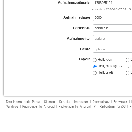
Aufnahmezeitpunkt
entspricht
2026-08-07 01:13
Aufnahmedauer
Partner-ID
Aufnahmetitel
Genre
Layout
Hell, klein
D
Hell, mittelgroß
D
Hell, groß
D
Dein Internetradio-Portal :
Sitemap
|
Kontakt
|
Impressum
|
Datenschutz
|
Entwickler
|
Windows
|
Radioplayer für Android
|
Radioplayer für Android TV
|
Radioplayer für iOS
|
R