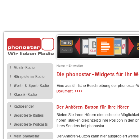
Deutschlandfunk
BR-
ANTENNE
WDR
Deutschlandfunk
80er
SWR3
NDR
WDR
SWR
Top 10
D
Kultur
KLASSIK
BAYERN
4
90er
2
2
Kultur
K
Zuletzt
OLDIE
ANTENNE
Home
> Entwickler
Musik-Radio
Die phonostar-Widgets für Ihr 
Hörspiele im Radio
Wort- & Sport-Radio
Eine ausführliche Beschreibung der phonostar-W
››››
Dokument.
Klassik-Radio
Radiosender
Der Anhören-Button für Ihre Hörer
Bieten Sie Ihren Hörern eine schnelle Möglichkei
Beliebteste Radios
hören, stärken gleichzeitig ihre Position in den 
Beliebteste Podcasts
Ihres Senders bei phonostar.
Mein phonostar
Der Anhören-Button kann hier ausprobiert werde