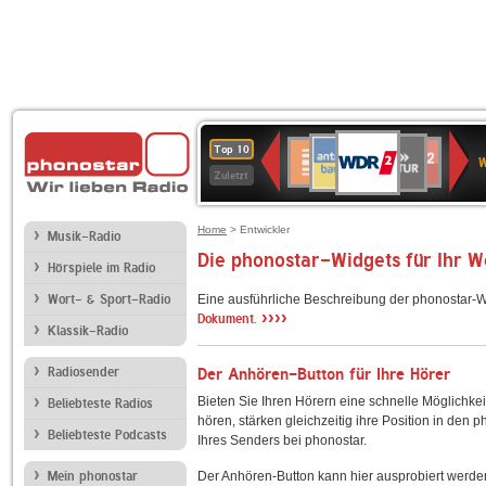
WDR
ANTENNE
SWR
Deutschlandfunk
Deutschlandfunk
80er
SWR3
WDR
BR-
NDR
Top 10
2
W
BAYERN
Kultur
Kultur
90er
4
KLASSIK
2
Zuletzt
OLDIE
ANTENNE
Home
> Entwickler
Musik-Radio
Die phonostar-Widgets für Ihr 
Hörspiele im Radio
Wort- & Sport-Radio
Eine ausführliche Beschreibung der phonostar-W
››››
Dokument.
Klassik-Radio
Radiosender
Der Anhören-Button für Ihre Hörer
Bieten Sie Ihren Hörern eine schnelle Möglichkei
Beliebteste Radios
hören, stärken gleichzeitig ihre Position in den 
Beliebteste Podcasts
Ihres Senders bei phonostar.
Mein phonostar
Der Anhören-Button kann hier ausprobiert werde