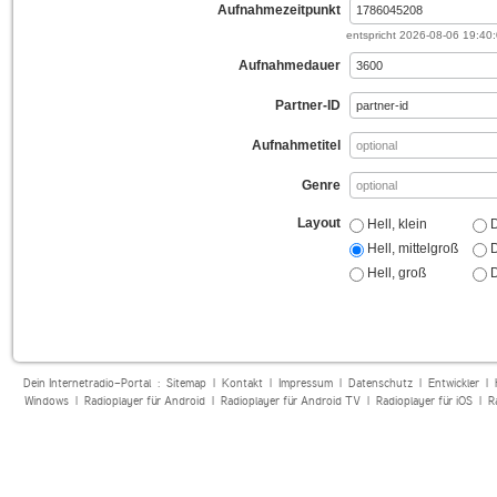
Aufnahmezeitpunkt
entspricht
2026-08-06 19:40
Aufnahmedauer
Partner-ID
Aufnahmetitel
Genre
Layout
Hell, klein
D
Hell, mittelgroß
D
Hell, groß
D
Dein Internetradio-Portal :
Sitemap
|
Kontakt
|
Impressum
|
Datenschutz
|
Entwickler
|
Windows
|
Radioplayer für Android
|
Radioplayer für Android TV
|
Radioplayer für iOS
|
R