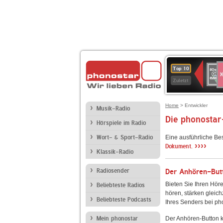
S
80er
Top 10
90er
Zuletzt
OLDI
ANT
Home
> Entwickler
Musik-Radio
Die phonostar
Hörspiele im Radio
Wort- & Sport-Radio
Eine ausführliche Be
››››
Dokument.
Klassik-Radio
Radiosender
Der Anhören-Butt
Bieten Sie Ihren Höre
Beliebteste Radios
hören, stärken gleich
Beliebteste Podcasts
Ihres Senders bei ph
Mein phonostar
Der Anhören-Button k