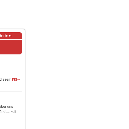
istrieren
n diesem
PDF-
 über uns
findbarkeit