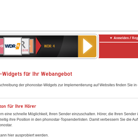
Anmelden / Reg
WDR
WR3
BR-
Deutschlandfunk
NDR
Deutschlandfunk
SWR
4
WDR 4
KLASSIK
2
Kultur
Kultur
E
ENNE
-Widgets für Ihr Webangebot
schreibung der phonostar-Widgets zur Implementierung auf Websites finden Sie i
on für Ihre Hörer
rn eine schnelle Möglichkeit, Ihren Sender einzuschalten. Hörer, die Ihren Sender
zeitig ihre Position in den phonostar-Topsenderlisten. Damit verbessern Sie die Auf
onostar.
ann hier ausprobiert werden.