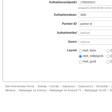
Aufnahmezeitpunkt
entspricht
2026-08-09 13:41
Aufnahmedauer
Partner-ID
Aufnahmetitel
Genre
Layout
Hell, klein
D
Hell, mittelgroß
D
Hell, groß
D
Dein Internetradio-Portal :
Sitemap
|
Kontakt
|
Impressum
|
Datenschutz
|
Entwickler
|
Windows
|
Radioplayer für Android
|
Radioplayer für Android TV
|
Radioplayer für iOS
|
R