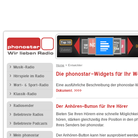
Deutschlandfunk
NDR
80er
SWR
SWR3
Top 10
D
2
90er
Kultur
Zuletzt
OLDIE
ANTENNE
Home
> Entwickler
Musik-Radio
Die phonostar-Widgets für Ihr 
Hörspiele im Radio
Wort- & Sport-Radio
Eine ausführliche Beschreibung der phonostar-W
››››
Dokument.
Klassik-Radio
Radiosender
Der Anhören-Button für Ihre Hörer
Bieten Sie Ihren Hörern eine schnelle Möglichkei
Beliebteste Radios
hören, stärken gleichzeitig ihre Position in den 
Beliebteste Podcasts
Ihres Senders bei phonostar.
Mein phonostar
Der Anhören-Button kann hier ausprobiert werde