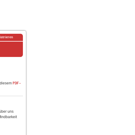
istrieren
n diesem
PDF-
 über uns
findbarkeit