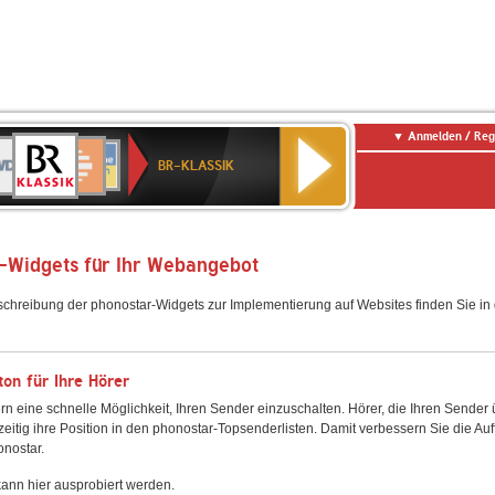
Anmelden / Reg
BR-
DR
Deutschlandfunk
3
Deutschlandfunk
80er
NDR
ANTENNE
SWR
KLASSIK
BR-KLASSIK
Kultur
90er
2
BAYERN
Kultur
OLDIE
ANTENNE
-Widgets für Ihr Webangebot
schreibung der phonostar-Widgets zur Implementierung auf Websites finden Sie i
on für Ihre Hörer
rn eine schnelle Möglichkeit, Ihren Sender einzuschalten. Hörer, die Ihren Sender
zeitig ihre Position in den phonostar-Topsenderlisten. Damit verbessern Sie die Auf
onostar.
ann hier ausprobiert werden.