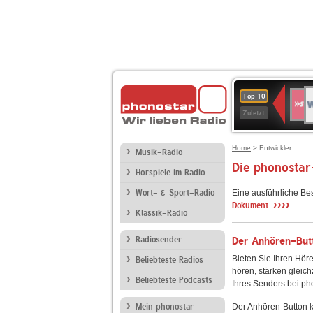
W
SWR
Top 10
4
Zuletzt
Home
> Entwickler
Musik-Radio
Die phonostar
Hörspiele im Radio
Wort- & Sport-Radio
Eine ausführliche Be
››››
Dokument.
Klassik-Radio
Radiosender
Der Anhören-Butt
Bieten Sie Ihren Höre
Beliebteste Radios
hören, stärken gleich
Beliebteste Podcasts
Ihres Senders bei ph
Mein phonostar
Der Anhören-Button k