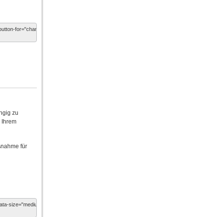
ngig zu
n Ihrem
ßnahme für