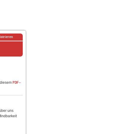
istrieren
n diesem
PDF-
 über uns
findbarkeit