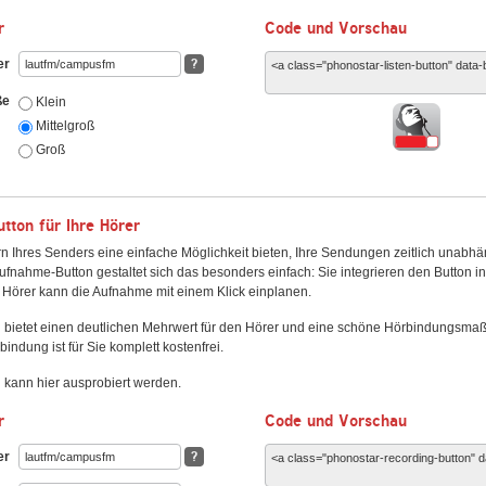
r
Code und Vorschau
er
?
ße
Klein
Mittelgroß
Groß
ton für Ihre Hörer
n Ihres Senders eine einfache Möglichkeit bieten, Ihre Sendungen zeitlich unabhä
fnahme-Button gestaltet sich das besonders einfach: Sie integrieren den Button i
Hörer kann die Aufnahme mit einem Klick einplanen.
 bietet einen deutlichen Mehrwert für den Hörer und eine schöne Hörbindungsma
bindung ist für Sie komplett kostenfrei.
kann hier ausprobiert werden.
r
Code und Vorschau
er
?