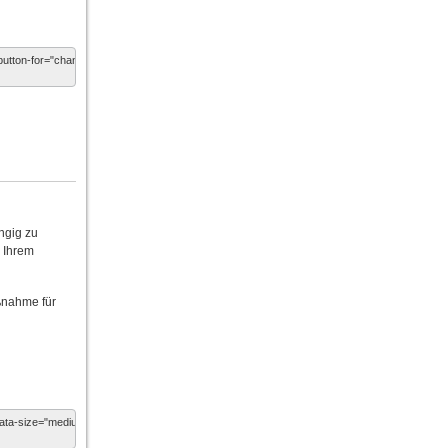
ngig zu
n Ihrem
ßnahme für