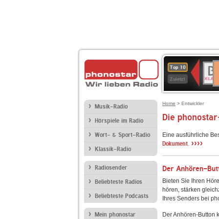
D
BR-
Top 10
Ku
KLAS
Zuletzt
Home
> Entwickler
Musik-Radio
Die phonostar
Hörspiele im Radio
Wort- & Sport-Radio
Eine ausführliche Be
››››
Dokument.
Klassik-Radio
Radiosender
Der Anhören-Butt
Bieten Sie Ihren Höre
Beliebteste Radios
hören, stärken gleich
Beliebteste Podcasts
Ihres Senders bei ph
Mein phonostar
Der Anhören-Button k