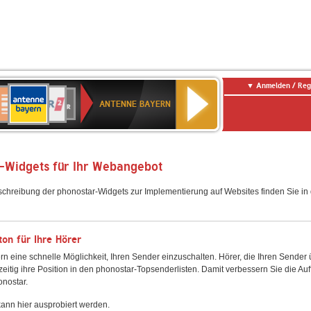
Anmelden / Reg
ANTENNE
eutschlandfunk
WDR
Deutschlandfunk
80er
SWR3
WDR
NDR
SWR
BAYERN
ANTENNE BAYERN
ltur
2
SIK
90er
4
2
Kultur
OLDIE
ANTENNE
-Widgets für Ihr Webangebot
schreibung der phonostar-Widgets zur Implementierung auf Websites finden Sie i
on für Ihre Hörer
rn eine schnelle Möglichkeit, Ihren Sender einzuschalten. Hörer, die Ihren Sender
zeitig ihre Position in den phonostar-Topsenderlisten. Damit verbessern Sie die Auf
onostar.
ann hier ausprobiert werden.