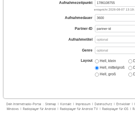
Aufnahmezeitpunkt
entspricht
2026-08-07 13:19
Aufnahmedauer
Partner-ID
Aufnahmetitel
Genre
Layout
Hell, klein
D
Hell, mittelgroß
D
Hell, groß
D
Dein Internetradio-Portal :
Sitemap
|
Kontakt
|
Impressum
|
Datenschutz
|
Entwickler
|
Windows
|
Radioplayer für Android
|
Radioplayer für Android TV
|
Radioplayer für iOS
|
R