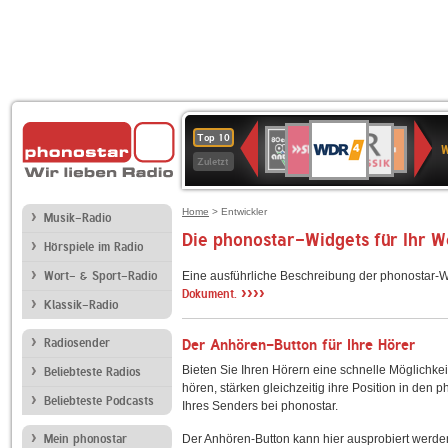
WDR
SWR3
BR-
80er
Deutschlandfunk
NDR
Deutschlandfun
SWR
Top 10
4
W
KLASSIK
90er
2
Kultur
Kultur
Zuletzt
OLDIE
ANTENNE
Home
> Entwickler
Musik-Radio
Die phonostar-Widgets für Ihr 
Hörspiele im Radio
Wort- & Sport-Radio
Eine ausführliche Beschreibung der phonostar-W
››››
Dokument.
Klassik-Radio
Radiosender
Der Anhören-Button für Ihre Hörer
Bieten Sie Ihren Hörern eine schnelle Möglichkei
Beliebteste Radios
hören, stärken gleichzeitig ihre Position in den 
Beliebteste Podcasts
Ihres Senders bei phonostar.
Mein phonostar
Der Anhören-Button kann hier ausprobiert werde