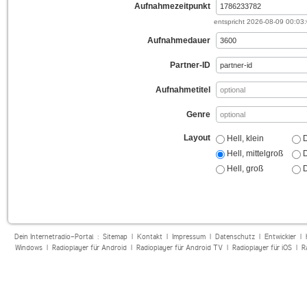
Aufnahmezeitpunkt
entspricht
2026-08-09 00:03
Aufnahmedauer
Partner-ID
Aufnahmetitel
Genre
Layout
Hell, klein
D
Hell, mittelgroß
D
Hell, groß
D
Dein Internetradio-Portal :
Sitemap
|
Kontakt
|
Impressum
|
Datenschutz
|
Entwickler
|
Windows
|
Radioplayer für Android
|
Radioplayer für Android TV
|
Radioplayer für iOS
|
R