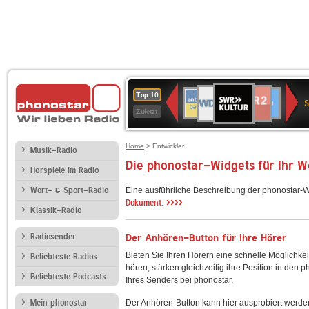
SWR
WDR
NDR
ANTENNE
80er
SWR3
WDR
BR-
Deutschlandfunk
Deutschlandfun
Top 10
Kultur
S
2
2
BAYERN
90er
4
KLASSIK
Kultur
Zuletzt
OLDIE
ANTENNE
Home
> Entwickler
Musik-Radio
Die phonostar-Widgets für Ihr 
Hörspiele im Radio
Wort- & Sport-Radio
Eine ausführliche Beschreibung der phonostar-W
››››
Dokument.
Klassik-Radio
Radiosender
Der Anhören-Button für Ihre Hörer
Bieten Sie Ihren Hörern eine schnelle Möglichkei
Beliebteste Radios
hören, stärken gleichzeitig ihre Position in den 
Beliebteste Podcasts
Ihres Senders bei phonostar.
Mein phonostar
Der Anhören-Button kann hier ausprobiert werde