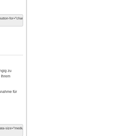
ngig zu
n Ihrem
ßnahme für