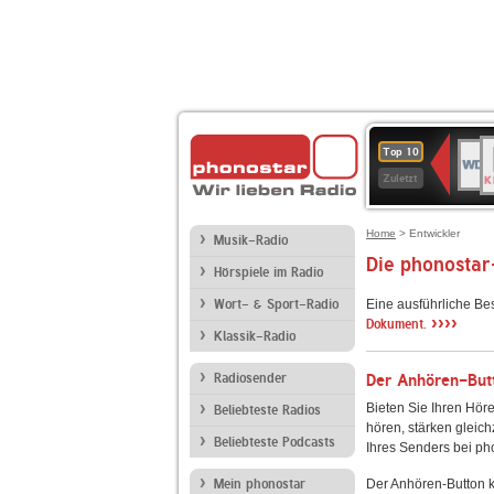
B
WDR
Top 10
K
4
Zuletzt
Home
> Entwickler
Musik-Radio
Die phonostar
Hörspiele im Radio
Wort- & Sport-Radio
Eine ausführliche Be
››››
Dokument.
Klassik-Radio
Radiosender
Der Anhören-Butt
Bieten Sie Ihren Höre
Beliebteste Radios
hören, stärken gleich
Beliebteste Podcasts
Ihres Senders bei ph
Mein phonostar
Der Anhören-Button k