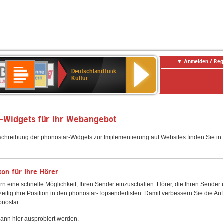
Anmelden / Reg
Deutschlandfunk
R-
ANTENNE
Deutschlandfunk
80er
SWR3
NDR
WDR
SWR
Deutschlandfunk
Kultur
LASSIK
BAYERN
90er
2
2
Kultur
Kultur
OLDIE
ANTENNE
-Widgets für Ihr Webangebot
schreibung der phonostar-Widgets zur Implementierung auf Websites finden Sie i
on für Ihre Hörer
rn eine schnelle Möglichkeit, Ihren Sender einzuschalten. Hörer, die Ihren Sender
zeitig ihre Position in den phonostar-Topsenderlisten. Damit verbessern Sie die Auf
onostar.
ann hier ausprobiert werden.