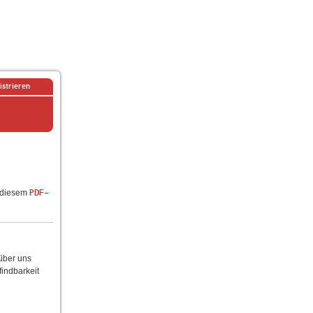
istrieren
n diesem
PDF-
 über uns
findbarkeit