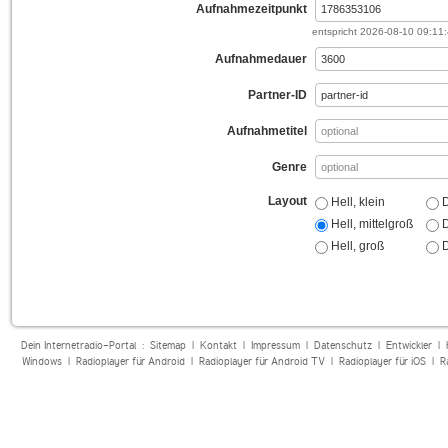
Aufnahmezeitpunkt
entspricht
2026-08-10 09:11
Aufnahmedauer
Partner-ID
Aufnahmetitel
Genre
Layout
Hell, klein
D
Hell, mittelgroß
D
Hell, groß
D
Dein Internetradio-Portal :
Sitemap
|
Kontakt
|
Impressum
|
Datenschutz
|
Entwickler
|
Windows
|
Radioplayer für Android
|
Radioplayer für Android TV
|
Radioplayer für iOS
|
R