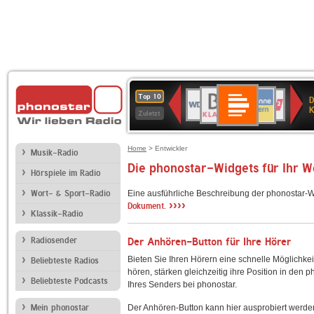
Deutschlandfunk
BR-
ANTENNE
WDR
Deutschlandfunk
80er
SWR3
NDR
WDR
SWR
Top 10
D
Kultur
KLASSIK
BAYERN
4
90er
2
2
Kultur
K
Zuletzt
OLDIE
ANTENNE
Home
> Entwickler
Musik-Radio
Die phonostar-Widgets für Ihr 
Hörspiele im Radio
Wort- & Sport-Radio
Eine ausführliche Beschreibung der phonostar-W
››››
Dokument.
Klassik-Radio
Radiosender
Der Anhören-Button für Ihre Hörer
Bieten Sie Ihren Hörern eine schnelle Möglichkei
Beliebteste Radios
hören, stärken gleichzeitig ihre Position in den 
Beliebteste Podcasts
Ihres Senders bei phonostar.
Mein phonostar
Der Anhören-Button kann hier ausprobiert werde