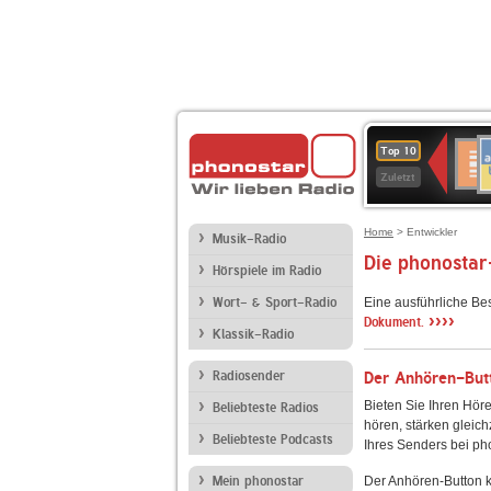
A
Deuts
Top 10
B
Kultu
Zuletzt
Home
> Entwickler
Musik-Radio
Die phonostar
Hörspiele im Radio
Wort- & Sport-Radio
Eine ausführliche Be
››››
Dokument.
Klassik-Radio
Radiosender
Der Anhören-Butt
Bieten Sie Ihren Höre
Beliebteste Radios
hören, stärken gleich
Beliebteste Podcasts
Ihres Senders bei ph
Mein phonostar
Der Anhören-Button k