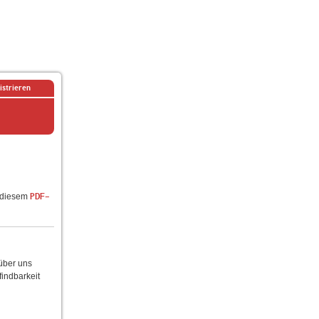
istrieren
n diesem
PDF-
 über uns
findbarkeit