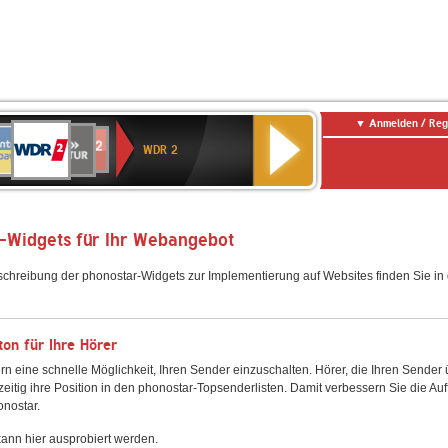
Anmelden / Reg
WDR
NTENNE
SWR
chlandfunk
Deutschlandfunk
80er
SWR3
WDR
BR-
NDR
2
WDR 2
AYERN
Kultur
r
90er
4
KLASSIK
2
OLDIE
ANTENNE
-Widgets für Ihr Webangebot
schreibung der phonostar-Widgets zur Implementierung auf Websites finden Sie i
on für Ihre Hörer
rn eine schnelle Möglichkeit, Ihren Sender einzuschalten. Hörer, die Ihren Sender
zeitig ihre Position in den phonostar-Topsenderlisten. Damit verbessern Sie die Auf
onostar.
ann hier ausprobiert werden.