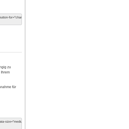
ngig zu
n Ihrem
ßnahme für