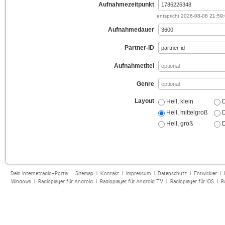
Aufnahmezeitpunkt
entspricht
2026-08-08 21:59
Aufnahmedauer
Partner-ID
Aufnahmetitel
Genre
Layout
Hell, klein
D
Hell, mittelgroß
D
Hell, groß
D
Dein Internetradio-Portal :
Sitemap
|
Kontakt
|
Impressum
|
Datenschutz
|
Entwickler
|
Windows
|
Radioplayer für Android
|
Radioplayer für Android TV
|
Radioplayer für iOS
|
R