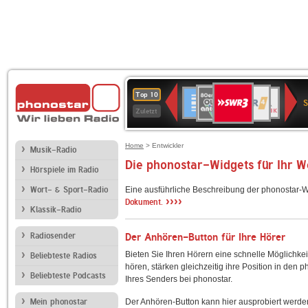
SWR3
80er
WDR
Deutschlandfunk
NDR
BR-
SWR
Top 10
90er
4
2
KLASSIK
Kultur
Zuletzt
OLDIE
ANTENNE
Home
> Entwickler
Musik-Radio
Die phonostar-Widgets für Ihr 
Hörspiele im Radio
Wort- & Sport-Radio
Eine ausführliche Beschreibung der phonostar-W
››››
Dokument.
Klassik-Radio
Radiosender
Der Anhören-Button für Ihre Hörer
Bieten Sie Ihren Hörern eine schnelle Möglichkei
Beliebteste Radios
hören, stärken gleichzeitig ihre Position in den 
Beliebteste Podcasts
Ihres Senders bei phonostar.
Mein phonostar
Der Anhören-Button kann hier ausprobiert werde