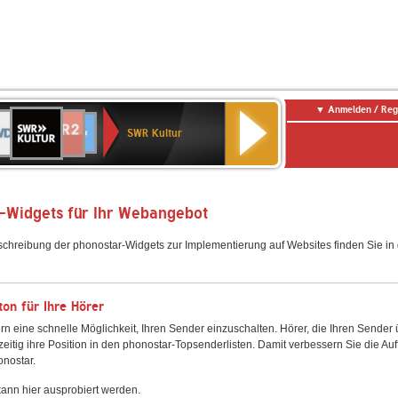
Anmelden / Reg
SWR
DR
NDR
ENNE
80er
SWR3
WDR
BR-
Deutschlandfunk
Deutschlandfunk
Kultur
SWR Kultur
2
ERN
90er
4
KLASSIK
Kultur
OLDIE
ANTENNE
-Widgets für Ihr Webangebot
schreibung der phonostar-Widgets zur Implementierung auf Websites finden Sie i
on für Ihre Hörer
rn eine schnelle Möglichkeit, Ihren Sender einzuschalten. Hörer, die Ihren Sender
zeitig ihre Position in den phonostar-Topsenderlisten. Damit verbessern Sie die Auf
onostar.
ann hier ausprobiert werden.