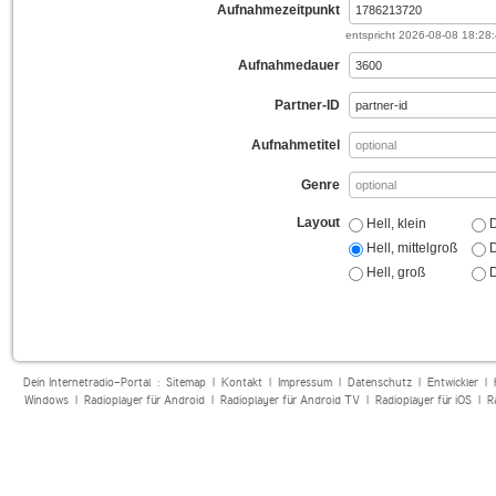
Aufnahmezeitpunkt
entspricht
2026-08-08 18:28
Aufnahmedauer
Partner-ID
Aufnahmetitel
Genre
Layout
Hell, klein
D
Hell, mittelgroß
D
Hell, groß
D
Dein Internetradio-Portal :
Sitemap
|
Kontakt
|
Impressum
|
Datenschutz
|
Entwickler
|
Windows
|
Radioplayer für Android
|
Radioplayer für Android TV
|
Radioplayer für iOS
|
R