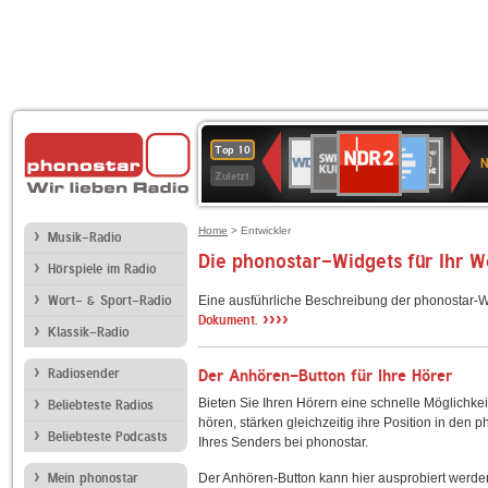
NDR
SWR
Deutschlandfunk
WDR
SWR3
WDR
BR-
Deutschlandfunk
ANTENNE
80er
Top 10
2
N
Kultur
2
4
KLASSIK
Kultur
BAYERN
90er
Zuletzt
OLDIE
ANTENNE
Home
> Entwickler
Musik-Radio
Die phonostar-Widgets für Ihr 
Hörspiele im Radio
Wort- & Sport-Radio
Eine ausführliche Beschreibung der phonostar-W
››››
Dokument.
Klassik-Radio
Radiosender
Der Anhören-Button für Ihre Hörer
Bieten Sie Ihren Hörern eine schnelle Möglichkei
Beliebteste Radios
hören, stärken gleichzeitig ihre Position in den 
Beliebteste Podcasts
Ihres Senders bei phonostar.
Mein phonostar
Der Anhören-Button kann hier ausprobiert werde