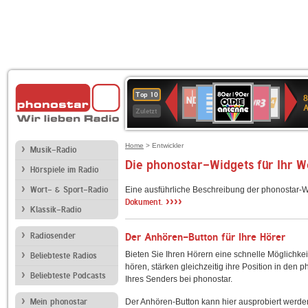
80er
Deutschlandfunk
SWR3
NDR
WDR
SWR
Top 10
8
90er
2
4
Kultur
Zuletzt
OLDIE
ANTENNE
Home
> Entwickler
Musik-Radio
Die phonostar-Widgets für Ihr 
Hörspiele im Radio
Wort- & Sport-Radio
Eine ausführliche Beschreibung der phonostar-W
››››
Dokument.
Klassik-Radio
Radiosender
Der Anhören-Button für Ihre Hörer
Bieten Sie Ihren Hörern eine schnelle Möglichkei
Beliebteste Radios
hören, stärken gleichzeitig ihre Position in den 
Beliebteste Podcasts
Ihres Senders bei phonostar.
Mein phonostar
Der Anhören-Button kann hier ausprobiert werde