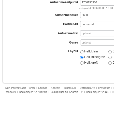
Aufnahmezeitpunkt
entspricht
2026-08-08 12:08
Aufnahmedauer
Partner-ID
Aufnahmetitel
Genre
Layout
Hell, klein
D
Hell, mittelgroß
D
Hell, groß
D
Dein Internetradio-Portal :
Sitemap
|
Kontakt
|
Impressum
|
Datenschutz
|
Entwickler
|
Windows
|
Radioplayer für Android
|
Radioplayer für Android TV
|
Radioplayer für iOS
|
R